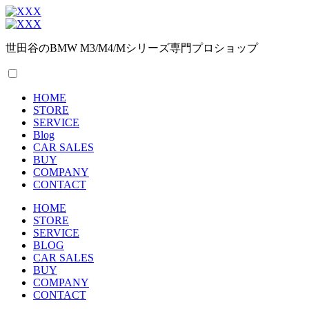
世田谷のBMW M3/M4/Mシリーズ専門プロショップ
HOME
STORE
SERVICE
Blog
CAR SALES
BUY
COMPANY
CONTACT
HOME
STORE
SERVICE
BLOG
CAR SALES
BUY
COMPANY
CONTACT