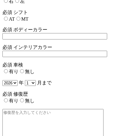
右
左
必須
シフト
AT
MT
必須
ボディーカラー
必須
インテリアカラー
必須
車検
有り
無し
年
月まで
必須
修復歴
有り
無し