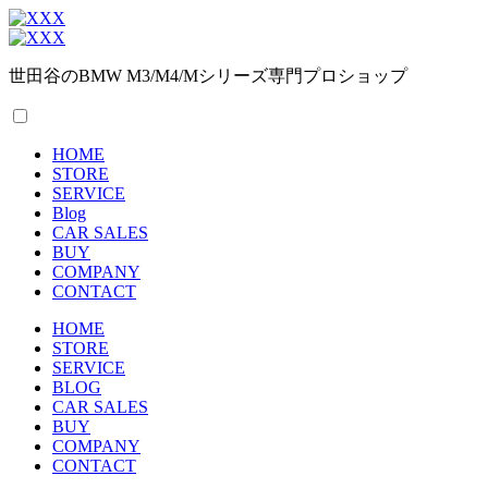
世田谷のBMW M3/M4/Mシリーズ専門プロショップ
HOME
STORE
SERVICE
Blog
CAR SALES
BUY
COMPANY
CONTACT
HOME
STORE
SERVICE
BLOG
CAR SALES
BUY
COMPANY
CONTACT