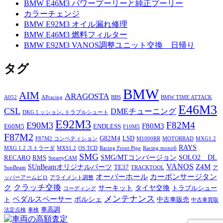
BMW E46M3 パワープーリーと純正プーリー
カラーチェンジ
BMW E92M3 オイル漏れ修理
BMW E46M3 燃料フィルター
BMW E92M3 VANOS調整ユニット交換 日帰り
タグ
BMW
AIM
ARAGOSTA
A052
APracing
BBS
BMW TIME ATTACK
E46M3
CSL
DMEチューニング
DKGミッション､トラブルシュート
E92M3
F82M4
E90M3
F80M3
E60M5
ENDLESS
F10M5
F87M2
G82M4
LSD
F87M2 コンペティション
M1000RR
MOTORRAD
MXG1.2
RAYS
MXG 1.2 ストラーダ
MXS1.2
OS TCD
Racing Front Pipe
Racing mono6
SMG
SMG/MTコンバージョン
SOLO2 DL
RECARO
RMS
SmartyCAM
VANOS
Z4M
SUnBeamオリジナルパーツ
TE37
SunBeam
TRACKTOOL
ア
オーバーホール
カーボンサージタン
ッパーアームピロ
アライメント調整
ク
クラッチ交換
サーキット
タイヤ交換
トラブルシュー
コーディング
メンテナンス
ペダルスペーサー
ポルシェ
ト
中古車販売
中古車買取
車高調
法定点検
車検