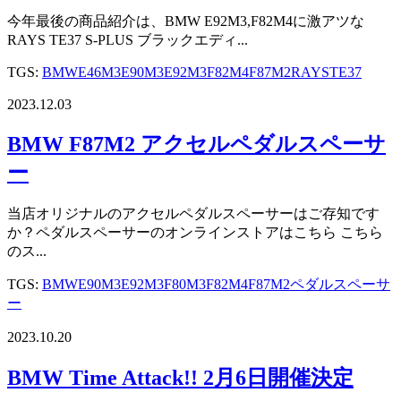
今年最後の商品紹介は、BMW E92M3,F82M4に激アツな
RAYS TE37 S-PLUS ブラックエディ...
TGS:
BMW
E46M3
E90M3
E92M3
F82M4
F87M2
RAYS
TE37
2023.12.03
BMW F87M2 アクセルペダルスペーサ
ー
当店オリジナルのアクセルペダルスペーサーはご存知です
か？ペダルスペーサーのオンラインストアはこちら こちら
のス...
TGS:
BMW
E90M3
E92M3
F80M3
F82M4
F87M2
ペダルスペーサ
ー
2023.10.20
BMW Time Attack!! 2月6日開催決定