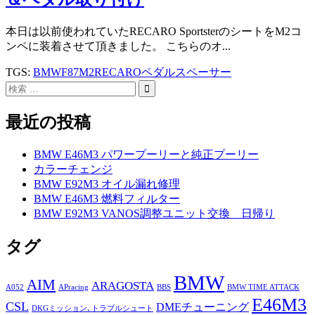
本日は以前使われていたRECARO SportsterのシートをM2コ
ンペに装着させて頂きました。 こちらのオ...
TGS:
BMW
F87M2
RECARO
ペダルスペーサー
最近の投稿
BMW E46M3 パワープーリーと純正プーリー
カラーチェンジ
BMW E92M3 オイル漏れ修理
BMW E46M3 燃料フィルター
BMW E92M3 VANOS調整ユニット交換 日帰り
タグ
BMW
AIM
ARAGOSTA
A052
APracing
BBS
BMW TIME ATTACK
E46M3
CSL
DMEチューニング
DKGミッション､トラブルシュート