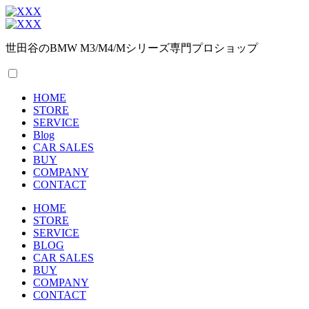
世田谷のBMW M3/M4/Mシリーズ専門プロショップ
HOME
STORE
SERVICE
Blog
CAR SALES
BUY
COMPANY
CONTACT
HOME
STORE
SERVICE
BLOG
CAR SALES
BUY
COMPANY
CONTACT