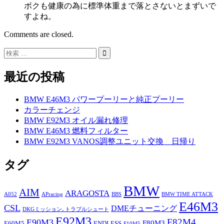
ボクも健康の為に標準体重まで落とさないとまずいで
すよね。
Comments are closed.
最近の投稿
BMW E46M3 パワープーリーと純正プーリー
カラーチェンジ
BMW E92M3 オイル漏れ修理
BMW E46M3 燃料フィルター
BMW E92M3 VANOS調整ユニット交換 日帰り
タグ
BMW
AIM
ARAGOSTA
A052
APracing
BBS
BMW TIME ATTACK
E46M3
CSL
DMEチューニング
DKGミッション､トラブルシュート
E92M3
F82M4
E90M3
F80M3
E60M5
ENDLESS
F10M5