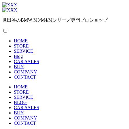
世田谷のBMW M3/M4/Mシリーズ専門プロショップ
HOME
STORE
SERVICE
Blog
CAR SALES
BUY
COMPANY
CONTACT
HOME
STORE
SERVICE
BLOG
CAR SALES
BUY
COMPANY
CONTACT