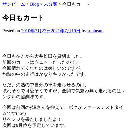
サンビーム
>
Blog
>
未分類
>
今日もカート
今日もカート
Posted on
2010年7月27日
2021年7月19日
by
sunbeam
今日も夕方から大井松田を貸切ました。
前回のカートはウェットだったので、
今回晴れてくれたのは嬉しいのですが、
灼熱の中の走行はかなりキツかったです。
ただ、灼熱の中自分の車を走らせるのは、
壊れそうで可愛そうですが、全開で気兼ね無く走れるのはレ
ンタルの醍醐味です。
今回は前回のy澤さんを抑えて、ボクがファーステストタイ
ムです(^o^)
リベンジを果たしましたよ！
次回は9月位を予定しています。