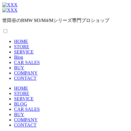
世田谷のBMW M3/M4/Mシリーズ専門プロショップ
HOME
STORE
SERVICE
Blog
CAR SALES
BUY
COMPANY
CONTACT
HOME
STORE
SERVICE
BLOG
CAR SALES
BUY
COMPANY
CONTACT