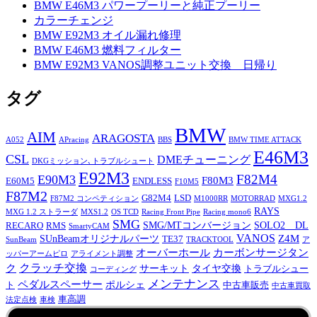
BMW E46M3 パワープーリーと純正プーリー
カラーチェンジ
BMW E92M3 オイル漏れ修理
BMW E46M3 燃料フィルター
BMW E92M3 VANOS調整ユニット交換 日帰り
タグ
BMW
AIM
ARAGOSTA
A052
APracing
BBS
BMW TIME ATTACK
E46M3
CSL
DMEチューニング
DKGミッション､トラブルシュート
E92M3
F82M4
E90M3
F80M3
E60M5
ENDLESS
F10M5
F87M2
G82M4
LSD
F87M2 コンペティション
M1000RR
MOTORRAD
MXG1.2
RAYS
MXG 1.2 ストラーダ
MXS1.2
OS TCD
Racing Front Pipe
Racing mono6
SMG
SMG/MTコンバージョン
SOLO2 DL
RECARO
RMS
SmartyCAM
VANOS
Z4M
SUnBeamオリジナルパーツ
TE37
SunBeam
TRACKTOOL
ア
オーバーホール
カーボンサージタン
ッパーアームピロ
アライメント調整
ク
クラッチ交換
サーキット
タイヤ交換
トラブルシュー
コーディング
メンテナンス
ペダルスペーサー
ポルシェ
ト
中古車販売
中古車買取
車高調
法定点検
車検