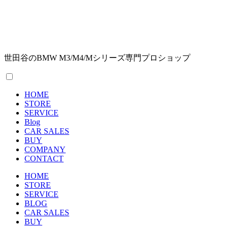
世田谷のBMW M3/M4/Mシリーズ専門プロショップ
HOME
STORE
SERVICE
Blog
CAR SALES
BUY
COMPANY
CONTACT
HOME
STORE
SERVICE
BLOG
CAR SALES
BUY