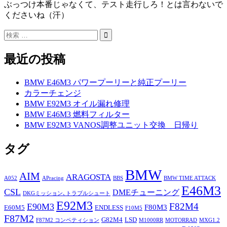
ぶっつけ本番じゃなくて、テスト走行しろ！とは言わないで
くださいね（汗）
最近の投稿
BMW E46M3 パワープーリーと純正プーリー
カラーチェンジ
BMW E92M3 オイル漏れ修理
BMW E46M3 燃料フィルター
BMW E92M3 VANOS調整ユニット交換 日帰り
タグ
BMW
AIM
ARAGOSTA
A052
APracing
BBS
BMW TIME ATTACK
E46M3
CSL
DMEチューニング
DKGミッション､トラブルシュート
E92M3
F82M4
E90M3
F80M3
E60M5
ENDLESS
F10M5
F87M2
G82M4
LSD
F87M2 コンペティション
M1000RR
MOTORRAD
MXG1.2