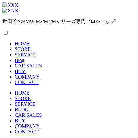
世田谷のBMW M3/M4/Mシリーズ専門プロショップ
HOME
STORE
SERVICE
Blog
CAR SALES
BUY
COMPANY
CONTACT
HOME
STORE
SERVICE
BLOG
CAR SALES
BUY
COMPANY
CONTACT