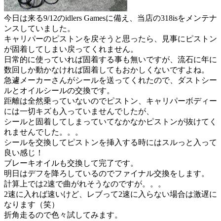
今日は来る9/12のidlers Gamesに備え、当店の318isをメンテナ
ンスしていました。
キャリパーのピストンを戻そうと思ったら、見事にピストン
が固着してしまい戻ってくれません。
日常的に使っていれば固着する事も無いですが、流石に年に
数回しか動かなければ固着してもおかしくないですよね。
急遽メーカーさんがシールを送ってくれたので、ダストシー
ルとオイルシールの交換です。
距離は全然乗っていないのでピストン、キャリパーボディー
には一切キズも入っていませんでしたが、
シールと固着してしまっていてなかなかピストンが抜けてく
れませんでした。。。
シールを交換してピストンを挿入する時にはスルっと入って
良い感じ！
ブレーキオイルも交換して完了です。
明日はデフを降ろしているのでファイナル交換をします。
計算上では2速で曲がれそうなのですが。。。
2速に入れば速いけど、レブって2速に入らない場合は激遅に
なります（笑）
折角走るので色々試してみます。