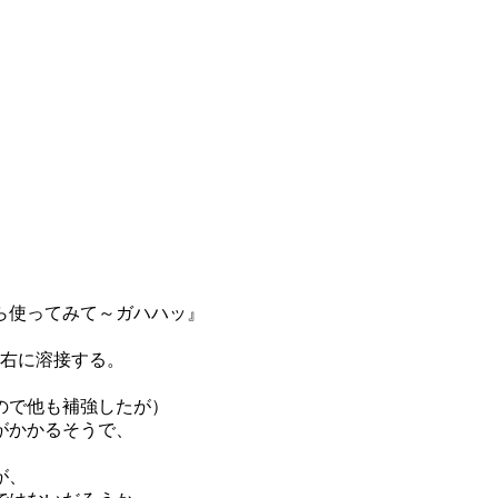
。
ら使ってみて～ガハハッ』
左右に溶接する。
ので他も補強したが）
がかかるそうで、
。
が、