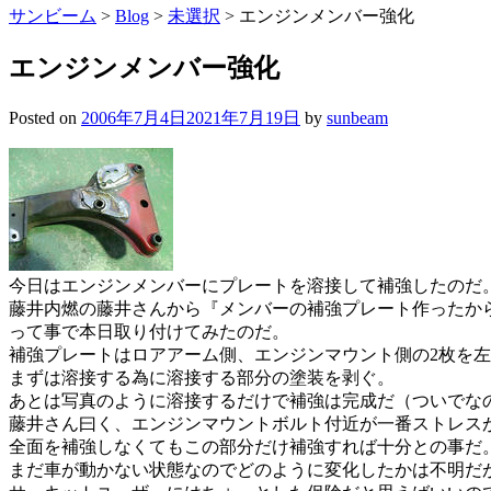
サンビーム
>
Blog
>
未選択
>
エンジンメンバー強化
エンジンメンバー強化
Posted on
2006年7月4日
2021年7月19日
by
sunbeam
今日はエンジンメンバーにプレートを溶接して補強したのだ
藤井内燃の藤井さんから『メンバーの補強プレート作ったか
って事で本日取り付けてみたのだ。
補強プレートはロアアーム側、エンジンマウント側の2枚を
まずは溶接する為に溶接する部分の塗装を剥ぐ。
あとは写真のように溶接するだけで補強は完成だ（ついでな
藤井さん曰く、エンジンマウントボルト付近が一番ストレス
全面を補強しなくてもこの部分だけ補強すれば十分との事だ
まだ車が動かない状態なのでどのように変化したかは不明だ