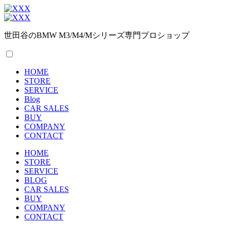
世田谷のBMW M3/M4/Mシリーズ専門プロショップ
HOME
STORE
SERVICE
Blog
CAR SALES
BUY
COMPANY
CONTACT
HOME
STORE
SERVICE
BLOG
CAR SALES
BUY
COMPANY
CONTACT