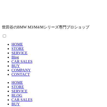
世田谷のBMW M3/M4/Mシリーズ専門プロショップ
HOME
STORE
SERVICE
Blog
CAR SALES
BUY
COMPANY
CONTACT
HOME
STORE
SERVICE
BLOG
CAR SALES
BUY