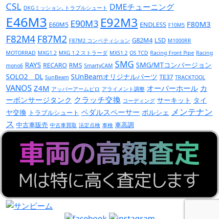
CSL
DMEチューニング
DKGミッション､トラブルシュート
E46M3
E92M3
E90M3
F80M3
E60M5
ENDLESS
F10M5
F82M4
F87M2
G82M4
LSD
F87M2 コンペティション
M1000RR
MOTORRAD
MXG1.2
MXG 1.2 ストラーダ
MXS1.2
OS TCD
Racing Front Pipe
Racing
SMG
RAYS
SMG/MTコンバージョン
RECARO
RMS
mono6
SmartyCAM
SOLO2 DL
SUnBeamオリジナルパーツ
TE37
SunBeam
TRACKTOOL
VANOS
Z4M
オーバーホール
カ
アッパーアームピロ
アライメント調整
クラッチ交換
ーボンサージタンク
サーキット
タイ
コーディング
メンテナン
ペダルスペーサー
ヤ交換
ポルシェ
トラブルシュート
ス
中古車販売
車高調
中古車買取
法定点検
車検