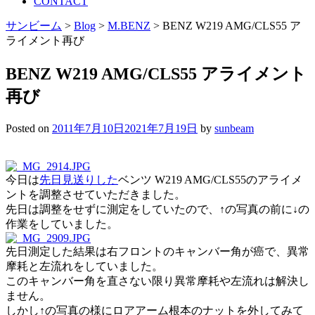
CONTACT
サンビーム
>
Blog
>
M.BENZ
>
BENZ W219 AMG/CLS55 ア
ライメント再び
BENZ W219 AMG/CLS55 アライメント
再び
Posted on
2011年7月10日
2021年7月19日
by
sunbeam
今日は
先日見送りした
ベンツ W219 AMG/CLS55のアライメ
ントを調整させていただきました。
先日は調整をせずに測定をしていたので、↑の写真の前に↓の
作業をしていました。
先日測定した結果は右フロントのキャンバー角が癌で、異常
摩耗と左流れをしていました。
このキャンバー角を直さない限り異常摩耗や左流れは解決し
ません。
しかし↑の写真の様にロアアーム根本のナットを外してみて