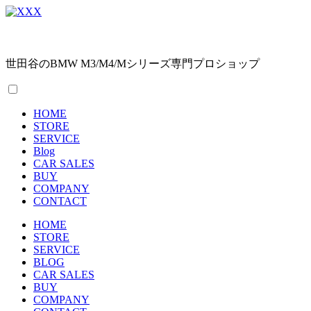
世田谷のBMW M3/M4/Mシリーズ専門プロショップ
HOME
STORE
SERVICE
Blog
CAR SALES
BUY
COMPANY
CONTACT
HOME
STORE
SERVICE
BLOG
CAR SALES
BUY
COMPANY