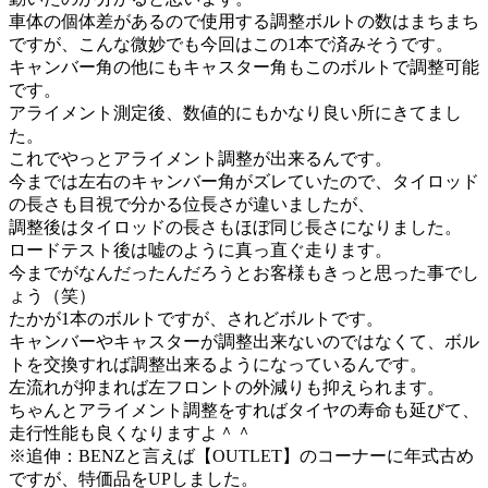
車体の個体差があるので使用する調整ボルトの数はまちまち
ですが、こんな微妙でも今回はこの1本で済みそうです。
キャンバー角の他にもキャスター角もこのボルトで調整可能
です。
アライメント測定後、数値的にもかなり良い所にきてまし
た。
これでやっとアライメント調整が出来るんです。
今までは左右のキャンバー角がズレていたので、タイロッド
の長さも目視で分かる位長さが違いましたが、
調整後はタイロッドの長さもほぼ同じ長さになりました。
ロードテスト後は嘘のように真っ直ぐ走ります。
今までがなんだったんだろうとお客様もきっと思った事でし
ょう（笑）
たかが1本のボルトですが、されどボルトです。
キャンバーやキャスターが調整出来ないのではなくて、ボル
トを交換すれば調整出来るようになっているんです。
左流れが抑まれば左フロントの外減りも抑えられます。
ちゃんとアライメント調整をすればタイヤの寿命も延びて、
走行性能も良くなりますよ＾＾
※追伸：BENZと言えば【OUTLET】のコーナーに年式古め
ですが、特価品をUPしました。