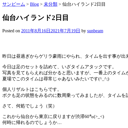
サンビーム
>
Blog
>
未分類
>
仙台ハイランド2日目
仙台ハイランド2日目
Posted on
2011年8月16日
2021年7月19日
by
sunbeam
昨日は昼過ぎからゲリラ豪雨にやられ、タイムを出す事が出
今日は足のセットを詰めて、いざタイムアタックです。
写真を見てもらえれば分かると思いますが、一番上のタイムが
夏場でこのタイムは尋常じゃあないみたいです(^_^;)
個人リザルトはこちらです。
ボクも足の状態をみるのに数周乗ってみましたが、タイムを
さて、何処でしょう（笑）
これから仙台から東京に戻りますが渋滞60㌔(>_<)
何時に帰れるのでしょうか…