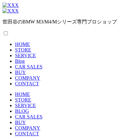
世田谷のBMW M3/M4/Mシリーズ専門プロショップ
HOME
STORE
SERVICE
Blog
CAR SALES
BUY
COMPANY
CONTACT
HOME
STORE
SERVICE
BLOG
CAR SALES
BUY
COMPANY
CONTACT