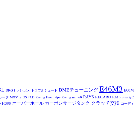
E46M3
SL
DMEチューニング
E60M
DKGミッション､トラブルシュート
RAYS
RECARO
RMS
トラーダ
MXS1.2
OS TCD
Racing Front Pipe
Racing mono6
Smarty
オーバーホール
カーボンサージタンク
クラッチ交換
ント調整
コーディ