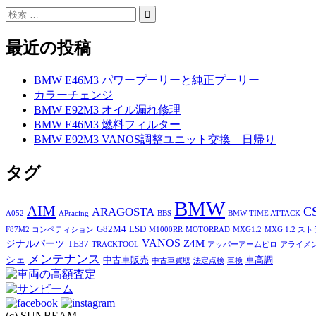
最近の投稿
BMW E46M3 パワープーリーと純正プーリー
カラーチェンジ
BMW E92M3 オイル漏れ修理
BMW E46M3 燃料フィルター
BMW E92M3 VANOS調整ユニット交換 日帰り
タグ
BMW
AIM
C
ARAGOSTA
A052
APracing
BBS
BMW TIME ATTACK
G82M4
LSD
F87M2 コンペティション
M1000RR
MOTORRAD
MXG1.2
MXG 1.2 ス
VANOS
Z4M
ジナルパーツ
TE37
TRACKTOOL
アッパーアームピロ
アライメ
メンテナンス
シェ
中古車販売
車高調
中古車買取
法定点検
車検
(c) SUNBEAM.