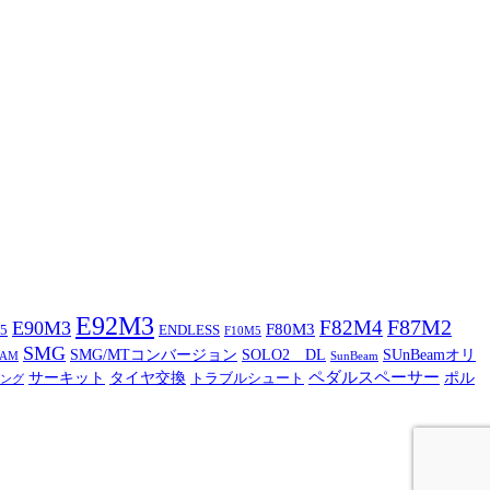
E92M3
F87M2
F82M4
E90M3
F80M3
5
ENDLESS
F10M5
SMG
SMG/MTコンバージョン
SOLO2 DL
SUnBeamオリ
CAM
SunBeam
ペダルスペーサー
サーキット
タイヤ交換
ポル
トラブルシュート
ング