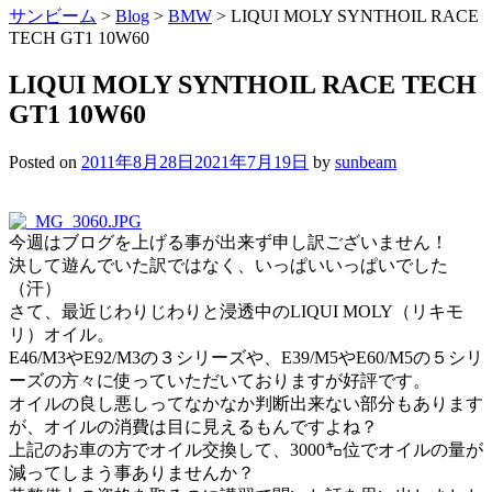
サンビーム
>
Blog
>
BMW
>
LIQUI MOLY SYNTHOIL RACE
TECH GT1 10W60
LIQUI MOLY SYNTHOIL RACE TECH
GT1 10W60
Posted on
2011年8月28日
2021年7月19日
by
sunbeam
今週はブログを上げる事が出来ず申し訳ございません！
決して遊んでいた訳ではなく、いっぱいいっぱいでした
（汗）
さて、最近じわりじわりと浸透中のLIQUI MOLY（リキモ
リ）オイル。
E46/M3やE92/M3の３シリーズや、E39/M5やE60/M5の５シリ
ーズの方々に使っていただいておりますが好評です。
オイルの良し悪しってなかなか判断出来ない部分もあります
が、オイルの消費は目に見えるもんですよね？
上記のお車の方でオイル交換して、3000㌔位でオイルの量が
減ってしまう事ありませんか？