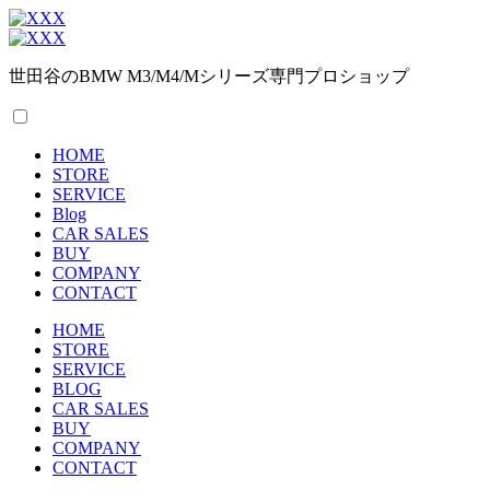
世田谷のBMW M3/M4/Mシリーズ専門プロショップ
HOME
STORE
SERVICE
Blog
CAR SALES
BUY
COMPANY
CONTACT
HOME
STORE
SERVICE
BLOG
CAR SALES
BUY
COMPANY
CONTACT