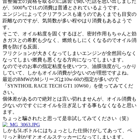
昔整備士の資格を取るのに講習で聞いた話を思い出しました
が、5000㌔で1Lの消費は普通とされているようです。
エンジンによってクリアランスも違うのであくまでも目安の
距離なのですが、気筒数が多い程やはり消費もあるようで
す。
そこで、オイル粘度を固くするほど、密封作用もちゃんと効
きガスとの希釈も少なく、燃焼もしにくくなるのでオイル消
費を防げる反面、
フリクションが大きくなってしまいエンジンが全然回らなく
なってしまい燃費も悪くなる方向になってしまいます。
なのでそのお車の指定粘度を使いつつ、油膜強度がしっかり
していて、しかもオイル消費が少ないのが理想ですよね。
最近のBMWのMシリーズは10w-60の指定が多いので
「SYNTHOIL RACE TECH GT1 10W60」を使ってみてくだ
さい。
個体差があるので絶対とは言い切れませんが、オイル消費も
少ないのですぐにオイルを注ぎ足しする事もなくなると思い
ます。
ちょっと騙されたと思って是非試してみてください（笑）
しかも5Lボトルにはちょっとした仕掛けがしてあって、ペ
リっと剥がすとオイルステッカーになってしまいます。