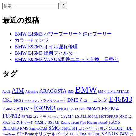
最近の投稿
BMW E46M3 パワープーリーと純正プーリー
カラーチェンジ
BMW E92M3 オイル漏れ修理
BMW E46M3 燃料フィルター
BMW E92M3 VANOS調整ユニット交換 日帰り
タグ
BMW
AIM
ARAGOSTA
A052
APracing
BBS
BMW TIME ATTACK
E46M3
CSL
DMEチューニング
DKGミッション､トラブルシュート
E92M3
F82M4
E90M3
F80M3
E60M5
ENDLESS
F10M5
F87M2
G82M4
LSD
F87M2 コンペティション
M1000RR
MOTORRAD
MXG1.2
RAYS
MXG 1.2 ストラーダ
MXS1.2
OS TCD
Racing Front Pipe
Racing mono6
SMG
SMG/MTコンバージョン
SOLO2 DL
RECARO
RMS
SmartyCAM
VANOS
Z4M
SUnBeamオリジナルパーツ
TE37
SunBeam
TRACKTOOL
ア