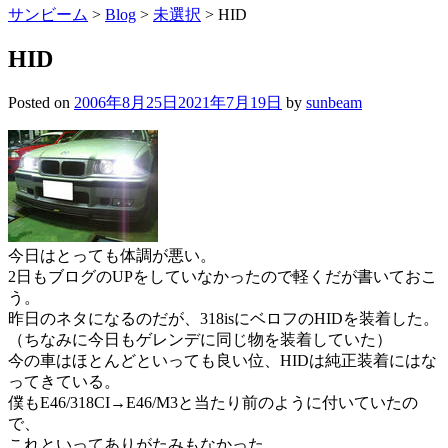
サンビーム
>
Blog
>
未選択
>
HID
HID
Posted on
2006年8月25日
2021年7月19日
by
sunbeam
今日はとっても体調が悪い。
2日もブログのUPをしていなかったので軽くだが書いておこ
う。
昨日のネタになるのだが、318isにベロフのHIDを装着した。
（ちなみに今日もゲレンデに同じ物を装着していた）
今の車はほとんどといっても良い位、HIDは純正装着にはな
ってきている。
僕もE46/318CI→E46/M3と当たり前のように付いていたの
で、
これといってありがたみもなかった。