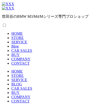
世田谷のBMW M3/M4/Mシリーズ専門プロショップ
HOME
STORE
SERVICE
Blog
CAR SALES
BUY
COMPANY
CONTACT
HOME
STORE
SERVICE
BLOG
CAR SALES
BUY
COMPANY
CONTACT