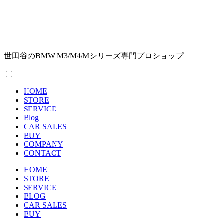
世田谷のBMW M3/M4/Mシリーズ専門プロショップ
HOME
STORE
SERVICE
Blog
CAR SALES
BUY
COMPANY
CONTACT
HOME
STORE
SERVICE
BLOG
CAR SALES
BUY