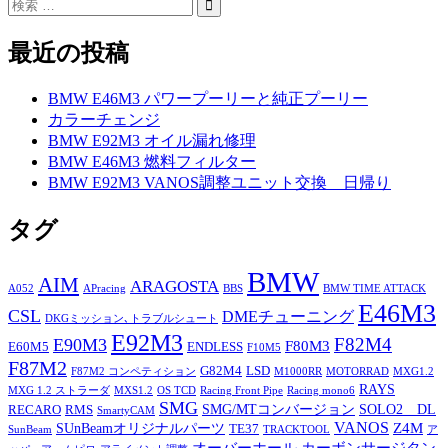
最近の投稿
BMW E46M3 パワープーリーと純正プーリー
カラーチェンジ
BMW E92M3 オイル漏れ修理
BMW E46M3 燃料フィルター
BMW E92M3 VANOS調整ユニット交換 日帰り
タグ
BMW
AIM
ARAGOSTA
A052
APracing
BBS
BMW TIME ATTACK
E46M3
CSL
DMEチューニング
DKGミッション､トラブルシュート
E92M3
F82M4
E90M3
F80M3
E60M5
ENDLESS
F10M5
F87M2
G82M4
LSD
F87M2 コンペティション
M1000RR
MOTORRAD
MXG1.2
RAYS
MXG 1.2 ストラーダ
MXS1.2
OS TCD
Racing Front Pipe
Racing mono6
SMG
SMG/MTコンバージョン
SOLO2 DL
RECARO
RMS
SmartyCAM
VANOS
Z4M
SUnBeamオリジナルパーツ
TE37
SunBeam
TRACKTOOL
ア
オーバーホール
カーボンサージタン