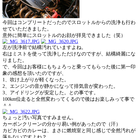
今回はコンプリートだったのでスロットルからの洗浄も行わ
せていただきました。
意外に簡単にスロットルのお顔が拝見できました（笑）
左が洗浄前で結構汚れていますよね。
右はミストを使って洗浄しただけなのですが、結構綺麗にな
りました。
で、今回はお客様にもちょろっと乗ってもらった後に第一印
象の感想を頂いたのですが、
1、吹け上がりが軽くなった。
2、エンジンの音が静かになって排気音が変わった。
3、アイドリングが安定した。との事です。
100km位走ると全然変わってくるので後はお楽しみって事で
＾＾
ちょっと汚い写真ですみません。
カーボンクリーンの分かり易い例があったので（汗）
カピカピのカレーは、まさに燃焼室と同じ感じで全然汚れが
落ちないですよね？