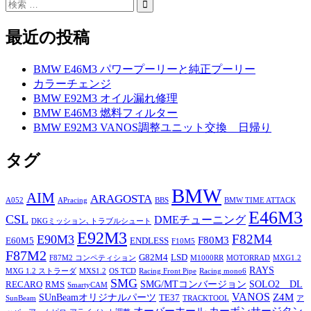
最近の投稿
BMW E46M3 パワープーリーと純正プーリー
カラーチェンジ
BMW E92M3 オイル漏れ修理
BMW E46M3 燃料フィルター
BMW E92M3 VANOS調整ユニット交換 日帰り
タグ
BMW
AIM
ARAGOSTA
A052
APracing
BBS
BMW TIME ATTACK
E46M3
CSL
DMEチューニング
DKGミッション､トラブルシュート
E92M3
F82M4
E90M3
F80M3
E60M5
ENDLESS
F10M5
F87M2
G82M4
LSD
F87M2 コンペティション
M1000RR
MOTORRAD
MXG1.2
RAYS
MXG 1.2 ストラーダ
MXS1.2
OS TCD
Racing Front Pipe
Racing mono6
SMG
SMG/MTコンバージョン
SOLO2 DL
RECARO
RMS
SmartyCAM
VANOS
Z4M
SUnBeamオリジナルパーツ
TE37
SunBeam
TRACKTOOL
ア
オーバーホール
カーボンサージタン