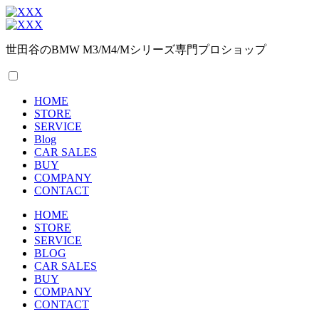
世田谷のBMW M3/M4/Mシリーズ専門プロショップ
HOME
STORE
SERVICE
Blog
CAR SALES
BUY
COMPANY
CONTACT
HOME
STORE
SERVICE
BLOG
CAR SALES
BUY
COMPANY
CONTACT