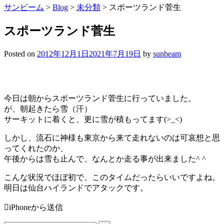
サンビーム
>
Blog
>
未分類
>
スポーツランド菅生
スポーツランド菅生
Posted on
2012年12月1日
2021年7月19日
by
sunbeam
今日は朝からスポーツランド菅生に行っていました。
が、朝起きたら雪（汗）
サーキットに着くと、更に雪が積もってます(>_<)
しかし、流石に神様も東京から来て走れないのは可哀想と思
ってくれたのか、
午後からは雪も止んで、なんとか走る事が出来ました^ ^
こんな状況でほぼ初で、このタイムだったらいいですよね。
明日は仙台ハイランドでアタックです。
iPhoneから送信