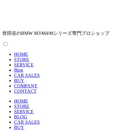
世田谷のBMW M3/M4/Mシリーズ専門プロショップ
HOME
STORE
SERVICE
Blog
CAR SALES
BUY
COMPANY
CONTACT
HOME
STORE
SERVICE
BLOG
CAR SALES
BUY