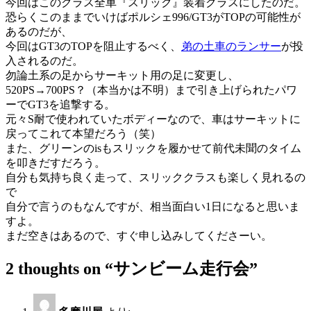
今回はこのクラス全車『スリック』装着クラスにしたのだ。
恐らくこのままでいけばポルシェ996/GT3がTOPの可能性が
あるのだが、
今回はGT3のTOPを阻止するべく、
弟の土車のランサー
が投
入されるのだ。
勿論土系の足からサーキット用の足に変更し、
520PS→700PS？（本当かは不明）まで引き上げられたパワ
ーでGT3を追撃する。
元々S耐で使われていたボディーなので、車はサーキットに
戻ってこれて本望だろう（笑）
また、グリーンのisもスリックを履かせて前代未聞のタイム
を叩きだすだろう。
自分も気持ち良く走って、スリッククラスも楽しく見れるの
で
自分で言うのもなんですが、相当面白い1日になると思いま
すよ。
まだ空きはあるので、すぐ申し込みしてくださーい。
2 thoughts on “
サンビーム走行会
”