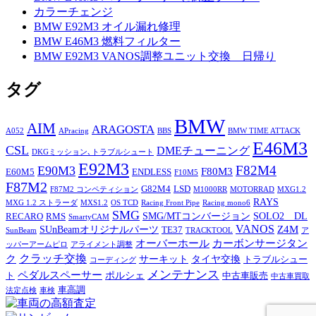
カラーチェンジ
BMW E92M3 オイル漏れ修理
BMW E46M3 燃料フィルター
BMW E92M3 VANOS調整ユニット交換 日帰り
タグ
BMW
AIM
ARAGOSTA
A052
APracing
BBS
BMW TIME ATTACK
E46M3
CSL
DMEチューニング
DKGミッション､トラブルシュート
E92M3
F82M4
E90M3
F80M3
E60M5
ENDLESS
F10M5
F87M2
G82M4
LSD
F87M2 コンペティション
M1000RR
MOTORRAD
MXG1.2
RAYS
MXG 1.2 ストラーダ
MXS1.2
OS TCD
Racing Front Pipe
Racing mono6
SMG
SMG/MTコンバージョン
SOLO2 DL
RECARO
RMS
SmartyCAM
VANOS
Z4M
SUnBeamオリジナルパーツ
TE37
SunBeam
TRACKTOOL
ア
オーバーホール
カーボンサージタン
ッパーアームピロ
アライメント調整
ク
クラッチ交換
サーキット
タイヤ交換
トラブルシュー
コーディング
メンテナンス
ペダルスペーサー
ポルシェ
ト
中古車販売
中古車買取
車高調
法定点検
車検