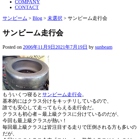
COMPANY
CONTACT
サンビーム
>
Blog
>
未選択
>
サンビーム走行会
サンビーム走行会
Posted on
2006年11月9日
2021年7月19日
by
sunbeam
もういくつ寝ると
サンビーム走行会
。
基本的にはクラス分けをキッチリしているので、
誰でも安心して走ってもらえる走行会だ。
クラスも初心者～最上級クラスに分けているのだが、
今回も最上級クラスが熱い！
毎回最上級クラスは皆注目する走りで圧倒される方も多いの
だが、