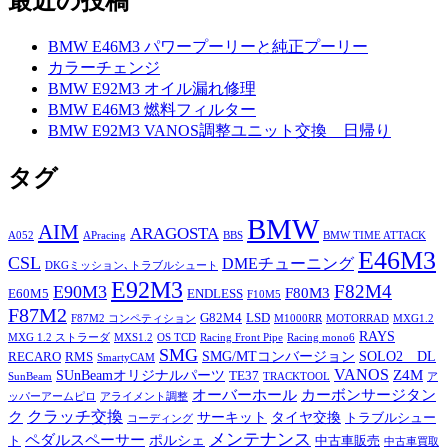
最近の投稿
BMW E46M3 パワープーリーと純正プーリー
カラーチェンジ
BMW E92M3 オイル漏れ修理
BMW E46M3 燃料フィルター
BMW E92M3 VANOS調整ユニット交換 日帰り
タグ
BMW
AIM
ARAGOSTA
A052
APracing
BBS
BMW TIME ATTACK
E46M3
CSL
DMEチューニング
DKGミッション､トラブルシュート
E92M3
F82M4
E90M3
F80M3
E60M5
ENDLESS
F10M5
F87M2
G82M4
LSD
F87M2 コンペティション
M1000RR
MOTORRAD
MXG1.2
RAYS
MXG 1.2 ストラーダ
MXS1.2
OS TCD
Racing Front Pipe
Racing mono6
SMG
SMG/MTコンバージョン
SOLO2 DL
RECARO
RMS
SmartyCAM
VANOS
Z4M
SUnBeamオリジナルパーツ
TE37
SunBeam
TRACKTOOL
ア
オーバーホール
カーボンサージタン
ッパーアームピロ
アライメント調整
ク
クラッチ交換
サーキット
タイヤ交換
トラブルシュー
コーディング
メンテナンス
ペダルスペーサー
ポルシェ
ト
中古車販売
中古車買取