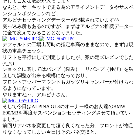
そしてこんな取説が入ってます。
なんと、サーキットで走る為のアライメントデータやサスペ
ンションポジションなど、
アルピナセッティングデーターが記載されています^^
突っ込み所もあるのですが、まずはアルピナの推奨データー
に全て変えてみることとなりました。
デフォルトの工場出荷時の指定車高のままなので、まずは現
状の車高チェック。
リフトを平行にして測定しましたが、案の定ズレズレでした
(^_^;)
ショックに関してはバンプ（縮み）、リバンプ（伸び）を独
立して調整が出来る機構になっており、
フロントアッパーマウントもガッツリキャンバーが付けられ
るようになっています。
やりますね～、アルピナさん。
そして今日はALPINA GT3のオーナー様のお友達のBMW
E90/M3を再度サスペンションセッティングさせて頂いてい
ました。
前回リアバネを変更して凄く良くなった分、フロントが物足
りなくなってしまい今日はそのバネ交換と、