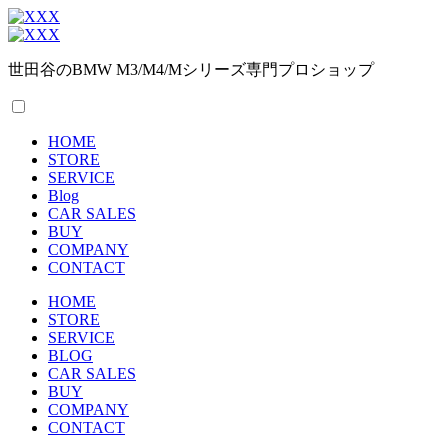
世田谷のBMW M3/M4/Mシリーズ専門プロショップ
HOME
STORE
SERVICE
Blog
CAR SALES
BUY
COMPANY
CONTACT
HOME
STORE
SERVICE
BLOG
CAR SALES
BUY
COMPANY
CONTACT