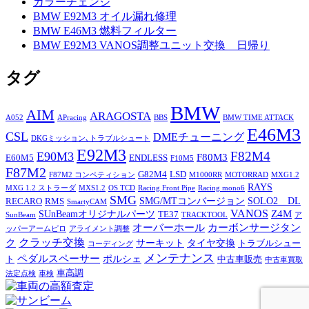
カラーチェンジ
BMW E92M3 オイル漏れ修理
BMW E46M3 燃料フィルター
BMW E92M3 VANOS調整ユニット交換 日帰り
タグ
BMW
AIM
ARAGOSTA
A052
APracing
BBS
BMW TIME ATTACK
E46M3
CSL
DMEチューニング
DKGミッション､トラブルシュート
E92M3
F82M4
E90M3
F80M3
E60M5
ENDLESS
F10M5
F87M2
G82M4
LSD
F87M2 コンペティション
M1000RR
MOTORRAD
MXG1.2
RAYS
MXG 1.2 ストラーダ
MXS1.2
OS TCD
Racing Front Pipe
Racing mono6
SMG
SMG/MTコンバージョン
SOLO2 DL
RECARO
RMS
SmartyCAM
VANOS
Z4M
SUnBeamオリジナルパーツ
TE37
SunBeam
TRACKTOOL
ア
オーバーホール
カーボンサージタン
ッパーアームピロ
アライメント調整
ク
クラッチ交換
サーキット
タイヤ交換
トラブルシュー
コーディング
メンテナンス
ペダルスペーサー
ポルシェ
ト
中古車販売
中古車買取
車高調
法定点検
車検