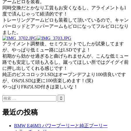
アームピロを装着。
同時交換だとかなり工賃もお安くなるし、アライメントも1
度で済んじゃって経済的です！
トレーリングアームピロも装着して頂いているので、キャン
バーロッドとアッパーアームもピロになってフルピロになり
ました。
アライメント調整後、セミウエットでしたが試乗してます
が、やっぱり低ミュー路にはLSDですよ！
初期から効かせ過ぎると曲げられませんが、こんな低ミュー
路でも安定して頭も入るし、蹴ってほしい所ではグイグイ前
に押し出してくれる感じです！
純正のビスコロックLSDはオープンデフより100倍良いです
が、OSのLSDは更に100倍楽しめます！(笑)
やっぱりFRのLSD付きは楽しいな！
最近の投稿
BMW E46M3 パワープーリーと純正プーリー