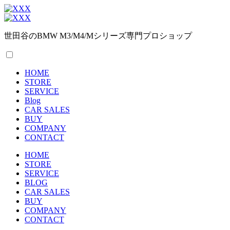
世田谷のBMW M3/M4/Mシリーズ専門プロショップ
HOME
STORE
SERVICE
Blog
CAR SALES
BUY
COMPANY
CONTACT
HOME
STORE
SERVICE
BLOG
CAR SALES
BUY
COMPANY
CONTACT