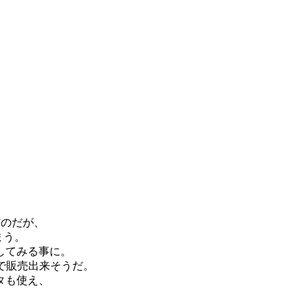
。
だのだが、
まう。
してみる事に。
で販売出来そうだ。
タも使え、