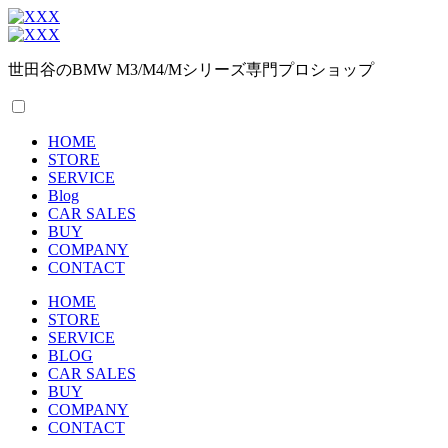
世田谷のBMW M3/M4/Mシリーズ専門プロショップ
HOME
STORE
SERVICE
Blog
CAR SALES
BUY
COMPANY
CONTACT
HOME
STORE
SERVICE
BLOG
CAR SALES
BUY
COMPANY
CONTACT