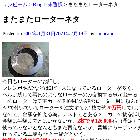
サンビーム
>
Blog
>
未選択
>
またまたローターネタ
またまたローターネタ
Posted on
2007年1月31日
2021年7月19日
by
sunbeam
今日もローターのお話し。
ブレンボやAPなどは2ピースになっているローターが多く、
ベルは残して写真のようなローターのみ交換する事が出来る
このローターはデモカーのE46/M3のAPのローター用に頼ん
APで付いているローターを注文すると2枚で約
20万円
してし
なので、金額を抑える為にテストでとあるメーカーの物を試
金額は半額までとはいかないが、
2枚で￥126,000-
位（予定）
使ってみないとなんともまだ言えないが、普通にカーボンメ
作っている工場も○○と一緒だという。