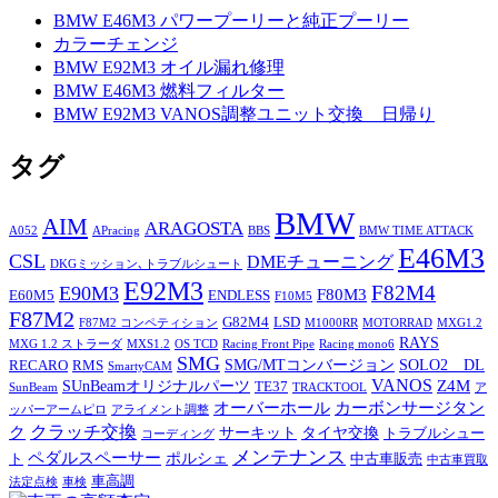
BMW E46M3 パワープーリーと純正プーリー
カラーチェンジ
BMW E92M3 オイル漏れ修理
BMW E46M3 燃料フィルター
BMW E92M3 VANOS調整ユニット交換 日帰り
タグ
BMW
AIM
ARAGOSTA
A052
APracing
BBS
BMW TIME ATTACK
E46M3
CSL
DMEチューニング
DKGミッション､トラブルシュート
E92M3
F82M4
E90M3
F80M3
E60M5
ENDLESS
F10M5
F87M2
G82M4
LSD
F87M2 コンペティション
M1000RR
MOTORRAD
MXG1.2
RAYS
MXG 1.2 ストラーダ
MXS1.2
OS TCD
Racing Front Pipe
Racing mono6
SMG
SMG/MTコンバージョン
SOLO2 DL
RECARO
RMS
SmartyCAM
VANOS
Z4M
SUnBeamオリジナルパーツ
TE37
SunBeam
TRACKTOOL
ア
オーバーホール
カーボンサージタン
ッパーアームピロ
アライメント調整
ク
クラッチ交換
サーキット
タイヤ交換
トラブルシュー
コーディング
メンテナンス
ペダルスペーサー
ポルシェ
ト
中古車販売
中古車買取
車高調
法定点検
車検