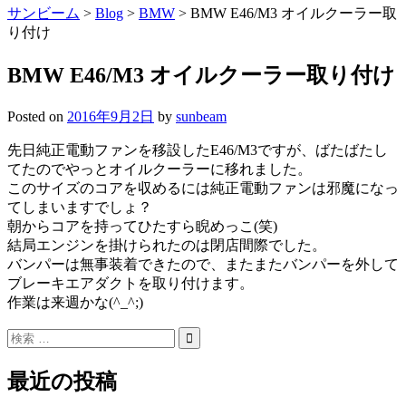
サンビーム
>
Blog
>
BMW
>
BMW E46/M3 オイルクーラー取
り付け
BMW E46/M3 オイルクーラー取り付け
Posted on
2016年9月2日
by
sunbeam
先日純正電動ファンを移設したE46/M3ですが、ばたばたし
てたのでやっとオイルクーラーに移れました。
このサイズのコアを収めるには純正電動ファンは邪魔になっ
てしまいますでしょ？
朝からコアを持ってひたすら睨めっこ(笑)
結局エンジンを掛けられたのは閉店間際でした。
バンパーは無事装着できたので、またまたバンパーを外して
ブレーキエアダクトを取り付けます。
作業は来週かな(^_^;)
最近の投稿