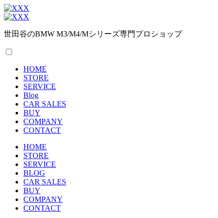
世田谷のBMW M3/M4/Mシリーズ専門プロショップ
HOME
STORE
SERVICE
Blog
CAR SALES
BUY
COMPANY
CONTACT
HOME
STORE
SERVICE
BLOG
CAR SALES
BUY
COMPANY
CONTACT