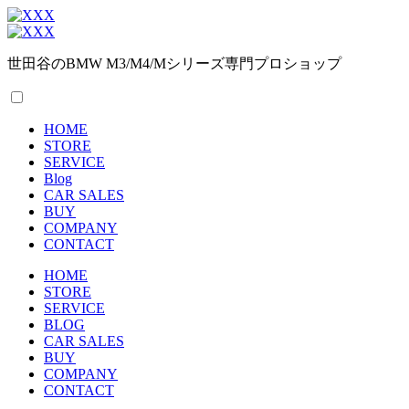
世田谷のBMW M3/M4/Mシリーズ専門プロショップ
HOME
STORE
SERVICE
Blog
CAR SALES
BUY
COMPANY
CONTACT
HOME
STORE
SERVICE
BLOG
CAR SALES
BUY
COMPANY
CONTACT