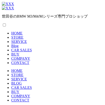
世田谷のBMW M3/M4/Mシリーズ専門プロショップ
HOME
STORE
SERVICE
Blog
CAR SALES
BUY
COMPANY
CONTACT
HOME
STORE
SERVICE
BLOG
CAR SALES
BUY
COMPANY
CONTACT