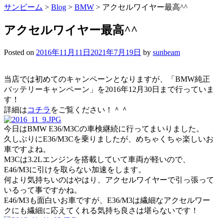
サンビーム
>
Blog
>
BMW
>
アクセルワイヤー最高^^
アクセルワイヤー最高^^
Posted on
2016年11月11日
2021年7月19日
by
sunbeam
当店では初めてのキャンペーンとなりますが、「BMW純正
バッテリーキャンペーン」を2016年12月30日まで行っていま
す！
詳細は
コチラ
をご覧ください！＾＾
今日はBMW E36/M3Cの車検継続に行ってまいりました。
久しぶりにE36/M3Cを乗りましたが、めちゃくちゃ楽しいお
車ですよね。
M3Cは3.2Lエンジンを搭載していて車両が軽いので、
E46/M3に引けを取らない加速をします。
何より気持ちいのはやはり、アクセルワイヤーで引っ張って
いるって事ですかね。
E46/M3も面白いお車ですが、E36/M3は繊細なアクセルワー
クにも繊細に応えてくれる気持ち良さは堪らないです！