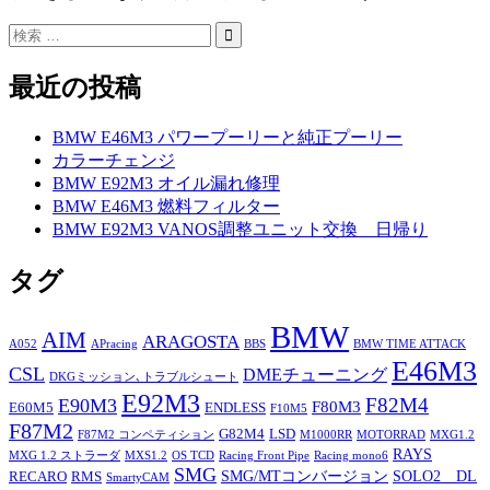
最近の投稿
BMW E46M3 パワープーリーと純正プーリー
カラーチェンジ
BMW E92M3 オイル漏れ修理
BMW E46M3 燃料フィルター
BMW E92M3 VANOS調整ユニット交換 日帰り
タグ
BMW
AIM
ARAGOSTA
A052
APracing
BBS
BMW TIME ATTACK
E46M3
CSL
DMEチューニング
DKGミッション､トラブルシュート
E92M3
F82M4
E90M3
F80M3
E60M5
ENDLESS
F10M5
F87M2
G82M4
LSD
F87M2 コンペティション
M1000RR
MOTORRAD
MXG1.2
RAYS
MXG 1.2 ストラーダ
MXS1.2
OS TCD
Racing Front Pipe
Racing mono6
SMG
SMG/MTコンバージョン
SOLO2 DL
RECARO
RMS
SmartyCAM