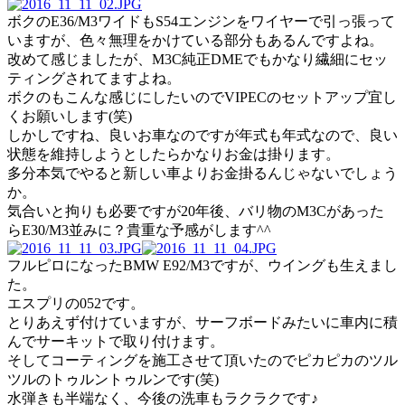
ボクのE36/M3ワイドもS54エンジンをワイヤーで引っ張って
いますが、色々無理をかけている部分もあるんですよね。
改めて感じましたが、M3C純正DMEでもかなり繊細にセッ
ティングされてますよね。
ボクのもこんな感じにしたいのでVIPECのセットアップ宜し
くお願いします(笑)
しかしですね、良いお車なのですが年式も年式なので、良い
状態を維持しようとしたらかなりお金は掛ります。
多分本気でやると新しい車よりお金掛るんじゃないでしょう
か。
気合いと拘りも必要ですが20年後、バリ物のM3Cがあった
らE30/M3並みに？貴重な予感がします^^
フルピロになったBMW E92/M3ですが、ウイングも生えまし
た。
エスプリの052です。
とりあえず付けていますが、サーフボードみたいに車内に積
んでサーキットで取り付けます。
そしてコーティングを施工させて頂いたのでピカピカのツル
ツルのトゥルントゥルンです(笑)
水弾きも半端なく、今後の洗車もラクラクです♪