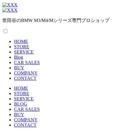
世田谷のBMW M3/M4/Mシリーズ専門プロショップ
HOME
STORE
SERVICE
Blog
CAR SALES
BUY
COMPANY
CONTACT
HOME
STORE
SERVICE
BLOG
CAR SALES
BUY
COMPANY
CONTACT