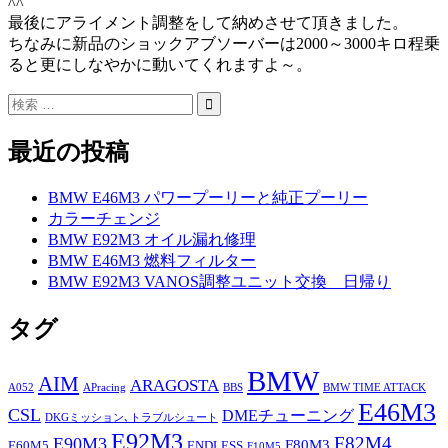
^^
最後にアライメント調整をして納めさせて頂きました。
ちなみに新品のショックアブソーバーは2000～3000キロ程乗
ると更にしなやかに動いてくれますよ～。
最近の投稿
BMW E46M3 パワープーリーと純正プーリー
カラーチェンジ
BMW E92M3 オイル漏れ修理
BMW E46M3 燃料フィルター
BMW E92M3 VANOS調整ユニット交換 日帰り
タグ
BMW
AIM
ARAGOSTA
A052
APracing
BBS
BMW TIME ATTACK
E46M3
CSL
DMEチューニング
DKGミッション､トラブルシュート
E92M3
F82M4
E90M3
F80M3
E60M5
ENDLESS
F10M5