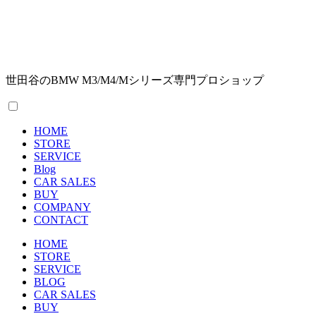
世田谷のBMW M3/M4/Mシリーズ専門プロショップ
HOME
STORE
SERVICE
Blog
CAR SALES
BUY
COMPANY
CONTACT
HOME
STORE
SERVICE
BLOG
CAR SALES
BUY