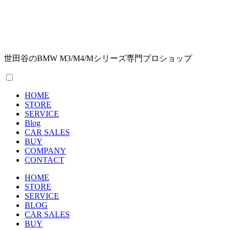
世田谷のBMW M3/M4/Mシリーズ専門プロショップ
HOME
STORE
SERVICE
Blog
CAR SALES
BUY
COMPANY
CONTACT
HOME
STORE
SERVICE
BLOG
CAR SALES
BUY