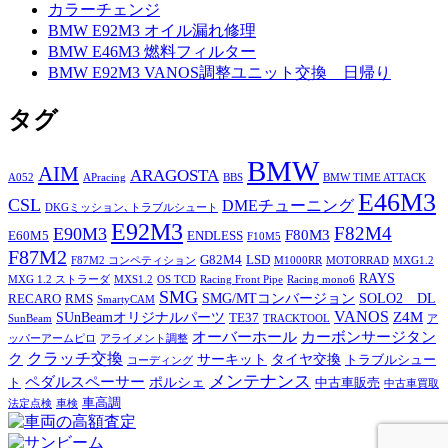
カラーチェンジ
BMW E92M3 オイル漏れ修理
BMW E46M3 燃料フィルター
BMW E92M3 VANOS調整ユニット交換 日帰り
タグ
BMW
AIM
ARAGOSTA
A052
APracing
BBS
BMW TIME ATTACK
E46M3
CSL
DMEチューニング
DKGミッション､トラブルシュート
E92M3
F82M4
E90M3
F80M3
E60M5
ENDLESS
F10M5
F87M2
G82M4
LSD
F87M2 コンペティション
M1000RR
MOTORRAD
MXG1.2
RAYS
MXG 1.2 ストラーダ
MXS1.2
OS TCD
Racing Front Pipe
Racing mono6
SMG
SMG/MTコンバージョン
SOLO2 DL
RECARO
RMS
SmartyCAM
VANOS
Z4M
SUnBeamオリジナルパーツ
TE37
SunBeam
TRACKTOOL
ア
オーバーホール
カーボンサージタン
ッパーアームピロ
アライメント調整
ク
クラッチ交換
サーキット
タイヤ交換
トラブルシュー
コーディング
メンテナンス
ペダルスペーサー
ポルシェ
ト
中古車販売
中古車買取
車高調
法定点検
車検