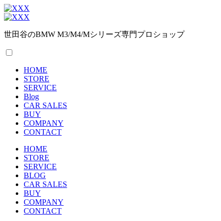
世田谷のBMW M3/M4/Mシリーズ専門プロショップ
HOME
STORE
SERVICE
Blog
CAR SALES
BUY
COMPANY
CONTACT
HOME
STORE
SERVICE
BLOG
CAR SALES
BUY
COMPANY
CONTACT