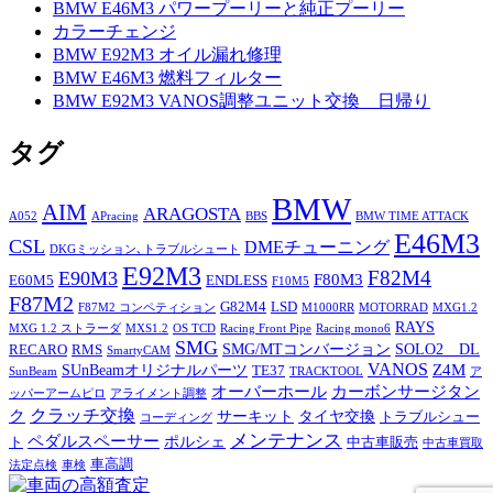
BMW E46M3 パワープーリーと純正プーリー
カラーチェンジ
BMW E92M3 オイル漏れ修理
BMW E46M3 燃料フィルター
BMW E92M3 VANOS調整ユニット交換 日帰り
タグ
BMW
AIM
ARAGOSTA
A052
APracing
BBS
BMW TIME ATTACK
E46M3
CSL
DMEチューニング
DKGミッション､トラブルシュート
E92M3
F82M4
E90M3
F80M3
E60M5
ENDLESS
F10M5
F87M2
G82M4
LSD
F87M2 コンペティション
M1000RR
MOTORRAD
MXG1.2
RAYS
MXG 1.2 ストラーダ
MXS1.2
OS TCD
Racing Front Pipe
Racing mono6
SMG
SMG/MTコンバージョン
SOLO2 DL
RECARO
RMS
SmartyCAM
VANOS
Z4M
SUnBeamオリジナルパーツ
TE37
SunBeam
TRACKTOOL
ア
オーバーホール
カーボンサージタン
ッパーアームピロ
アライメント調整
ク
クラッチ交換
サーキット
タイヤ交換
トラブルシュー
コーディング
メンテナンス
ペダルスペーサー
ポルシェ
ト
中古車販売
中古車買取
車高調
法定点検
車検