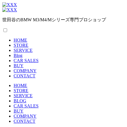
世田谷のBMW M3/M4/Mシリーズ専門プロショップ
HOME
STORE
SERVICE
Blog
CAR SALES
BUY
COMPANY
CONTACT
HOME
STORE
SERVICE
BLOG
CAR SALES
BUY
COMPANY
CONTACT