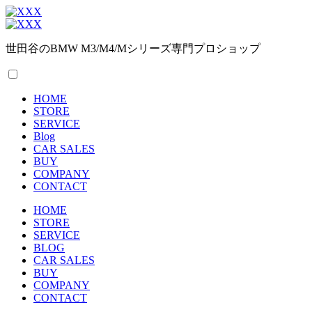
世田谷のBMW M3/M4/Mシリーズ専門プロショップ
HOME
STORE
SERVICE
Blog
CAR SALES
BUY
COMPANY
CONTACT
HOME
STORE
SERVICE
BLOG
CAR SALES
BUY
COMPANY
CONTACT