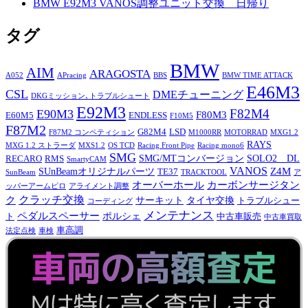
BMW E92M3 VANOS調整ユニット交換 日帰り
タグ
BMW
AIM
ARAGOSTA
A052
APracing
BBS
BMW TIME ATTACK
E46M3
CSL
DMEチューニング
DKGミッション､トラブルシュート
E92M3
F82M4
E90M3
F80M3
E60M5
ENDLESS
F10M5
F87M2
G82M4
LSD
F87M2 コンペティション
M1000RR
MOTORRAD
MXG1.2
RAYS
MXG 1.2 ストラーダ
MXS1.2
OS TCD
Racing Front Pipe
Racing mono6
SMG
SMG/MTコンバージョン
SOLO2 DL
RECARO
RMS
SmartyCAM
VANOS
Z4M
SUnBeamオリジナルパーツ
TE37
SunBeam
TRACKTOOL
ア
オーバーホール
カーボンサージタン
ッパーアームピロ
アライメント調整
ク
クラッチ交換
サーキット
タイヤ交換
トラブルシュー
コーディング
メンテナンス
ペダルスペーサー
ポルシェ
ト
中古車販売
中古車買取
車高調
法定点検
車検