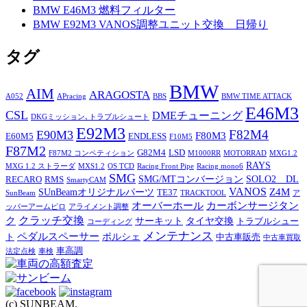
BMW E46M3 燃料フィルター
BMW E92M3 VANOS調整ユニット交換 日帰り
タグ
BMW
AIM
ARAGOSTA
A052
APracing
BBS
BMW TIME ATTACK
E46M3
CSL
DMEチューニング
DKGミッション､トラブルシュート
E92M3
F82M4
E90M3
F80M3
E60M5
ENDLESS
F10M5
F87M2
G82M4
LSD
F87M2 コンペティション
M1000RR
MOTORRAD
MXG1.2
RAYS
MXG 1.2 ストラーダ
MXS1.2
OS TCD
Racing Front Pipe
Racing mono6
SMG
SMG/MTコンバージョン
SOLO2 DL
RECARO
RMS
SmartyCAM
VANOS
Z4M
SUnBeamオリジナルパーツ
TE37
SunBeam
TRACKTOOL
ア
オーバーホール
カーボンサージタン
ッパーアームピロ
アライメント調整
ク
クラッチ交換
サーキット
タイヤ交換
トラブルシュー
コーディング
メンテナンス
ペダルスペーサー
ポルシェ
ト
中古車販売
中古車買取
車高調
法定点検
車検
(c) SUNBEAM.