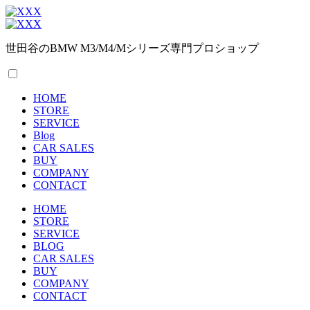
世田谷のBMW M3/M4/Mシリーズ専門プロショップ
HOME
STORE
SERVICE
Blog
CAR SALES
BUY
COMPANY
CONTACT
HOME
STORE
SERVICE
BLOG
CAR SALES
BUY
COMPANY
CONTACT