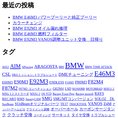
最近の投稿
BMW E46M3 パワープーリーと純正プーリー
カラーチェンジ
BMW E92M3 オイル漏れ修理
BMW E46M3 燃料フィルター
BMW E92M3 VANOS調整ユニット交換 日帰り
タグ
BMW
AIM
ARAGOSTA
A052
APracing
BBS
BMW TIME ATTACK
E46M3
CSL
DMEチューニング
DKGミッション､トラブルシュート
E92M3
F82M4
E90M3
F80M3
E60M5
ENDLESS
F10M5
F87M2
G82M4
LSD
F87M2 コンペティション
M1000RR
MOTORRAD
MXG1.2
RAYS
MXG 1.2 ストラーダ
MXS1.2
OS TCD
Racing Front Pipe
Racing mono6
SMG
SMG/MTコンバージョン
SOLO2 DL
RECARO
RMS
SmartyCAM
VANOS
Z4M
SUnBeamオリジナルパーツ
TE37
SunBeam
TRACKTOOL
ア
オーバーホール
カーボンサージタン
ッパーアームピロ
アライメント調整
ク
クラッチ交換
サーキット
タイヤ交換
トラブルシュー
コーディング