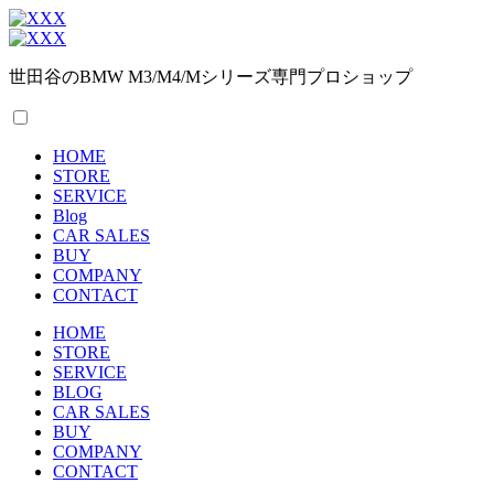
世田谷のBMW M3/M4/Mシリーズ専門プロショップ
HOME
STORE
SERVICE
Blog
CAR SALES
BUY
COMPANY
CONTACT
HOME
STORE
SERVICE
BLOG
CAR SALES
BUY
COMPANY
CONTACT