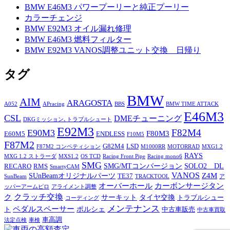
BMW E46M3 パワープーリーと純正プーリー
カラーチェンジ
BMW E92M3 オイル漏れ修理
BMW E46M3 燃料フィルター
BMW E92M3 VANOS調整ユニット交換 日帰り
タグ
BMW
AIM
ARAGOSTA
A052
APracing
BBS
BMW TIME ATTACK
E46M3
CSL
DMEチューニング
DKGミッション､トラブルシュート
E92M3
F82M4
E90M3
F80M3
E60M5
ENDLESS
F10M5
F87M2
G82M4
LSD
F87M2 コンペティション
M1000RR
MOTORRAD
MXG1.2
RAYS
MXG 1.2 ストラーダ
MXS1.2
OS TCD
Racing Front Pipe
Racing mono6
SMG
SMG/MTコンバージョン
SOLO2 DL
RECARO
RMS
SmartyCAM
VANOS
Z4M
SUnBeamオリジナルパーツ
TE37
SunBeam
TRACKTOOL
ア
オーバーホール
カーボンサージタン
ッパーアームピロ
アライメント調整
ク
クラッチ交換
サーキット
タイヤ交換
トラブルシュー
コーディング
メンテナンス
ペダルスペーサー
ポルシェ
ト
中古車販売
中古車買取
車高調
法定点検
車検