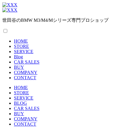
世田谷のBMW M3/M4/Mシリーズ専門プロショップ
HOME
STORE
SERVICE
Blog
CAR SALES
BUY
COMPANY
CONTACT
HOME
STORE
SERVICE
BLOG
CAR SALES
BUY
COMPANY
CONTACT