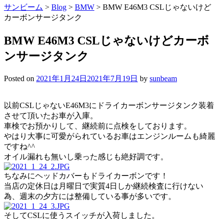
サンビーム
>
Blog
>
BMW
>
BMW E46M3 CSLじゃないけど
カーボンサージタンク
BMW E46M3 CSLじゃないけどカーボ
ンサージタンク
Posted on
2021年1月24日
2021年7月19日
by
sunbeam
以前CSLじゃないE46M3にドライカーボンサージタンク装着
させて頂いたお車が入庫。
車検でお預かりして、継続前に点検をしております。
やはり大事に可愛がられているお車はエンジンルームも綺麗
ですね^^
オイル漏れも無いし乗った感じも絶好調です。
ちなみにヘッドカバーもドライカーボンです！
当店の定休日は月曜日で実質4日しか継続検査に行けない
為、週末の夕方には整備している事が多いです。
そしてCSLに使うスイッチが入荷しました。