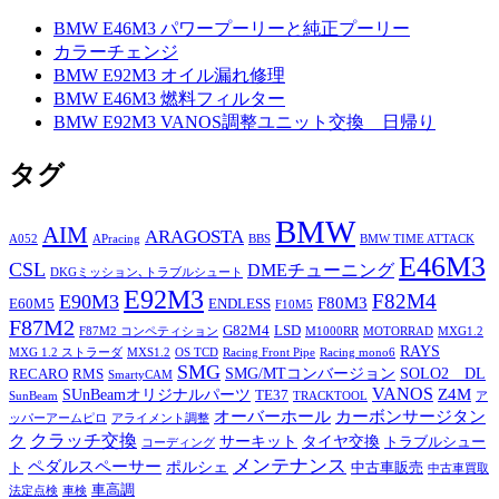
BMW E46M3 パワープーリーと純正プーリー
カラーチェンジ
BMW E92M3 オイル漏れ修理
BMW E46M3 燃料フィルター
BMW E92M3 VANOS調整ユニット交換 日帰り
タグ
BMW
AIM
ARAGOSTA
A052
APracing
BBS
BMW TIME ATTACK
E46M3
CSL
DMEチューニング
DKGミッション､トラブルシュート
E92M3
F82M4
E90M3
F80M3
E60M5
ENDLESS
F10M5
F87M2
G82M4
LSD
F87M2 コンペティション
M1000RR
MOTORRAD
MXG1.2
RAYS
MXG 1.2 ストラーダ
MXS1.2
OS TCD
Racing Front Pipe
Racing mono6
SMG
SMG/MTコンバージョン
SOLO2 DL
RECARO
RMS
SmartyCAM
VANOS
Z4M
SUnBeamオリジナルパーツ
TE37
SunBeam
TRACKTOOL
ア
オーバーホール
カーボンサージタン
ッパーアームピロ
アライメント調整
ク
クラッチ交換
サーキット
タイヤ交換
トラブルシュー
コーディング
メンテナンス
ペダルスペーサー
ポルシェ
ト
中古車販売
中古車買取
車高調
法定点検
車検