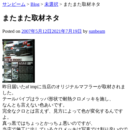
サンビーム
>
Blog
>
未選択
>
またまた取材ネタ
またまた取材ネタ
Posted on
2007年5月12日
2021年7月19日
by
sunbeam
昨日届いたaf impに当店のオリジナルマフラーが取材されま
した。
テールパイプはラッパ形状で耐熱クロメッキを施し、
なんとも言えない色あいです。
完全なクロとは言えず、見方によって色が変化するんです
よ。
真っ黒ではちょっとかっちょ悪いのですが、
当店で施工に出しているクロメッキは写真では判り辛いので