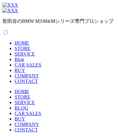
世田谷のBMW M3/M4/Mシリーズ専門プロショップ
HOME
STORE
SERVICE
Blog
CAR SALES
BUY
COMPANY
CONTACT
HOME
STORE
SERVICE
BLOG
CAR SALES
BUY
COMPANY
CONTACT