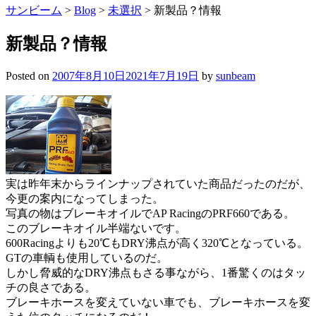
サンビーム
>
Blog
>
未選択
>
新製品？情報
新製品？情報
Posted on
2007年8月10日
2021年7月19日
by
sunbeam
実は昨年末からラインナップされていた商品だったのだが、
今更の案内になってしまった。
写真の物はブレーキオイルでAP RacingのPRF660である。
このブレーキオイル半端ないです。
600Racingよりも20℃もDRY沸点が高く320℃となっている。
GTの車輌も使用しているのだ。
しかし脅威的なDRY沸点もさる事ながら、1番驚くのはタッ
チの良さである。
ブレーキホースを変えていない車でも、ブレーキホースを変