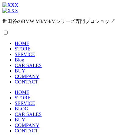
世田谷のBMW M3/M4/Mシリーズ専門プロショップ
HOME
STORE
SERVICE
Blog
CAR SALES
BUY
COMPANY
CONTACT
HOME
STORE
SERVICE
BLOG
CAR SALES
BUY
COMPANY
CONTACT