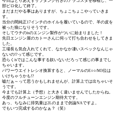
今日はとりあえずサブタンク付きのアラゴスタを移植し、一
部ピロ化して終了。
まだまだやる事はありますが、ちょこちょこやっていきま
す。
当分の間純正17インチのホイルを履いているので、羊の皮を
被った狼になりそうです。
そしてウチのisのエンジン製作がついに始まりました！
先日エンジン屋のカトーさんに伺って打ち合わせをしてきま
した。
工場長も気合入れてくれて、なかなか凄いスペックなんじゃ
ないの!?って感じです。
恐らくisではこんな事する奴いないだろって感じの事までし
ちゃいます。
パワーウエイトレシオ換算すると、ノーマルのE○○/M3位は
いけちゃうかも!?
嘘だぁ～って思うかもしれませんが、計算上では出ちゃいそ
うです。
今までも計算上（予想）と大きく違いませんでしたからね。
今度のフルチューンエンジン期待大です。
あっ、ちなみに排気量は2Lのままで勿論NAですよ。
でもいつ完成するのかなぁ？（笑）