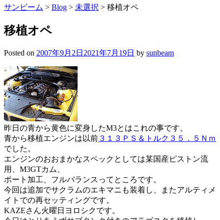
サンビーム
>
Blog
>
未選択
>
移植オペ
移植オペ
Posted on
2007年9月2日
2021年7月19日
by
sunbeam
昨日の青から黄色に変身したM3とはこれの事です。
青から移植エンジンは以前
３１３ＰＳ＆トルク３５．５Ｎｍ
でした。
エンジンのおおまかなスペックとしては某国産ピストン流
用、M3GTカム、
ポート加工、フルバランスってところです。
今回は追加でサクラムのエキマニも装着し、またアルティメ
イトでの再セッティングです。
KAZEさん火曜日ヨロシクです。