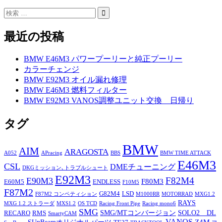
最近の投稿
BMW E46M3 パワープーリーと純正プーリー
カラーチェンジ
BMW E92M3 オイル漏れ修理
BMW E46M3 燃料フィルター
BMW E92M3 VANOS調整ユニット交換 日帰り
タグ
BMW
AIM
ARAGOSTA
A052
APracing
BBS
BMW TIME ATTACK
E46M3
CSL
DMEチューニング
DKGミッション､トラブルシュート
E92M3
F82M4
E90M3
F80M3
E60M5
ENDLESS
F10M5
F87M2
G82M4
LSD
F87M2 コンペティション
M1000RR
MOTORRAD
MXG1.2
RAYS
MXG 1.2 ストラーダ
MXS1.2
OS TCD
Racing Front Pipe
Racing mono6
SMG
SMG/MTコンバージョン
SOLO2 DL
RECARO
RMS
SmartyCAM
Z4M