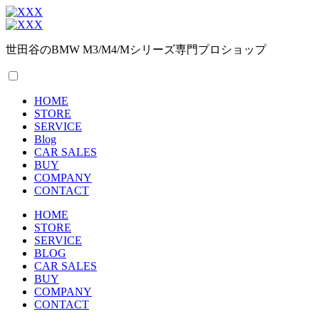
世田谷のBMW M3/M4/Mシリーズ専門プロショップ
HOME
STORE
SERVICE
Blog
CAR SALES
BUY
COMPANY
CONTACT
HOME
STORE
SERVICE
BLOG
CAR SALES
BUY
COMPANY
CONTACT