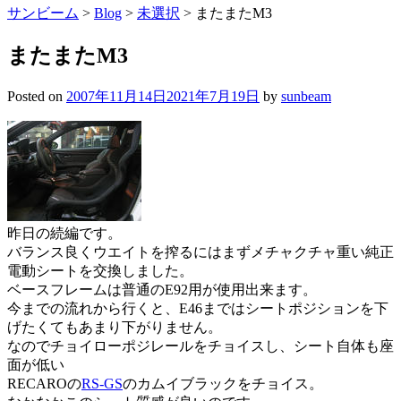
サンビーム
>
Blog
>
未選択
>
またまたM3
またまたM3
Posted on
2007年11月14日
2021年7月19日
by
sunbeam
昨日の続編です。
バランス良くウエイトを搾るにはまずメチャクチャ重い純正
電動シートを交換しました。
ベースフレームは普通のE92用が使用出来ます。
今までの流れから行くと、E46まではシートポジションを下
げたくてもあまり下がりません。
なのでチョイローポジレールをチョイスし、シート自体も座
面が低い
RECAROの
RS-GS
のカムイブラックをチョイス。