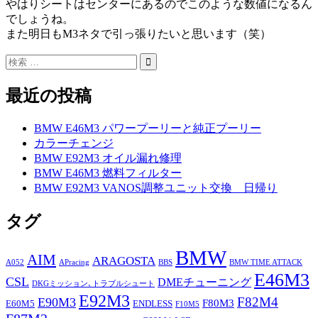
やはりシートはセンターにあるのでこのような数値になるん
でしょうね。
また明日もM3ネタで引っ張りたいと思います（笑）
最近の投稿
BMW E46M3 パワープーリーと純正プーリー
カラーチェンジ
BMW E92M3 オイル漏れ修理
BMW E46M3 燃料フィルター
BMW E92M3 VANOS調整ユニット交換 日帰り
タグ
BMW
AIM
ARAGOSTA
A052
APracing
BBS
BMW TIME ATTACK
E46M3
CSL
DMEチューニング
DKGミッション､トラブルシュート
E92M3
F82M4
E90M3
F80M3
E60M5
ENDLESS
F10M5