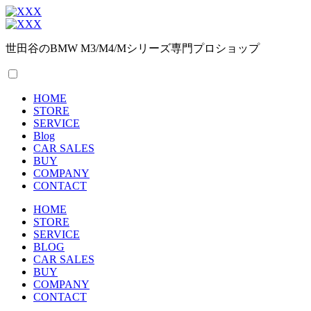
世田谷のBMW M3/M4/Mシリーズ専門プロショップ
HOME
STORE
SERVICE
Blog
CAR SALES
BUY
COMPANY
CONTACT
HOME
STORE
SERVICE
BLOG
CAR SALES
BUY
COMPANY
CONTACT