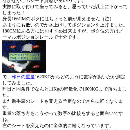
なかなかこのシート質感が良いのです。
実際に取り付けて座ってみると、思っていた以上に下がって
しまった！
身長166CMのボクにはちょっと前が見えません（泣）
あまりにも低いのでかさ上げしてポジションを上げました。
180CM位ある方にはおすすめ出来ますが、ボク位の方はノ
ーマルポジションレールで十分です。
で、
昨日の重量
1620KGからどのように数字が動いたか測定
してみました。
昨日と同条件でなんと11Kgの軽量化で1609KGまで落ちまし
た。
また助手席のシートも変える予定なのでさらに軽くなりま
す。
重量の落ち方もこうやって数字の比較をすると面白いです
ね。
左のシートを変えたのに全体的に軽くなっています。