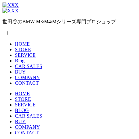
世田谷のBMW M3/M4/Mシリーズ専門プロショップ
HOME
STORE
SERVICE
Blog
CAR SALES
BUY
COMPANY
CONTACT
HOME
STORE
SERVICE
BLOG
CAR SALES
BUY
COMPANY
CONTACT