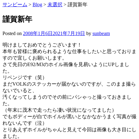
サンビーム
>
Blog
>
未選択
>
謹賀新年
謹賀新年
Posted on
2008年1月6日
2021年7月19日
by
sunbeam
明けましておめでとうございます！
本年も皆様に褒められるような仕事をしたいと思っておりま
すので宜しくお願いします。
さて先日のE92/M3のホイル画像を見易いようにUPしまし
た。
リベンジです（笑）
まだVOLKのステッカーが届かないのですが、このまま撮ら
ないでいると、
汚くなってしまうのでその前にパシゃっと撮っておきまし
た。
（年末に茂木で走ったら凄い状況になってました）
でもボディーが白でホイルが黒いとなかなかうまく写真が撮
れないんです（泣）
とりあえずホイルがちゃんと見えて今回は画像も大き目にし
ました。