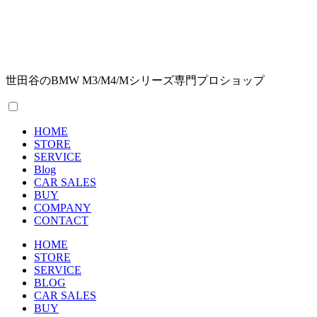
世田谷のBMW M3/M4/Mシリーズ専門プロショップ
HOME
STORE
SERVICE
Blog
CAR SALES
BUY
COMPANY
CONTACT
HOME
STORE
SERVICE
BLOG
CAR SALES
BUY