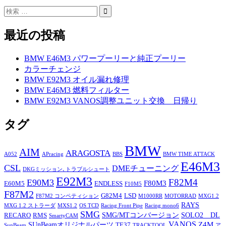
最近の投稿
BMW E46M3 パワープーリーと純正プーリー
カラーチェンジ
BMW E92M3 オイル漏れ修理
BMW E46M3 燃料フィルター
BMW E92M3 VANOS調整ユニット交換 日帰り
タグ
BMW
AIM
ARAGOSTA
A052
APracing
BBS
BMW TIME ATTACK
E46M3
CSL
DMEチューニング
DKGミッション､トラブルシュート
E92M3
F82M4
E90M3
F80M3
E60M5
ENDLESS
F10M5
F87M2
G82M4
LSD
F87M2 コンペティション
M1000RR
MOTORRAD
MXG1.2
RAYS
MXG 1.2 ストラーダ
MXS1.2
OS TCD
Racing Front Pipe
Racing mono6
SMG
SMG/MTコンバージョン
SOLO2 DL
RECARO
RMS
SmartyCAM
VANOS
Z4M
SUnBeamオリジナルパーツ
TE37
SunBeam
TRACKTOOL
ア