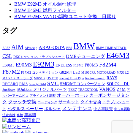
BMW E92M3 オイル漏れ修理
BMW E46M3 燃料フィルター
BMW E92M3 VANOS調整ユニット交換 日帰り
タグ
BMW
AIM
ARAGOSTA
A052
APracing
BBS
BMW TIME ATTACK
E46M3
CSL
DMEチューニング
DKGミッション､トラブルシュート
E92M3
F82M4
E90M3
F80M3
E60M5
ENDLESS
F10M5
F87M2
G82M4
LSD
F87M2 コンペティション
M1000RR
MOTORRAD
MXG1.2
RAYS
MXG 1.2 ストラーダ
MXS1.2
OS TCD
Racing Front Pipe
Racing mono6
SMG
SMG/MTコンバージョン
SOLO2 DL
RECARO
RMS
SmartyCAM
VANOS
Z4M
SUnBeamオリジナルパーツ
TE37
SunBeam
TRACKTOOL
ア
オーバーホール
カーボンサージタン
ッパーアームピロ
アライメント調整
ク
クラッチ交換
サーキット
タイヤ交換
トラブルシュー
コーディング
メンテナンス
ペダルスペーサー
ポルシェ
ト
中古車販売
中古車買取
車高調
法定点検
車検