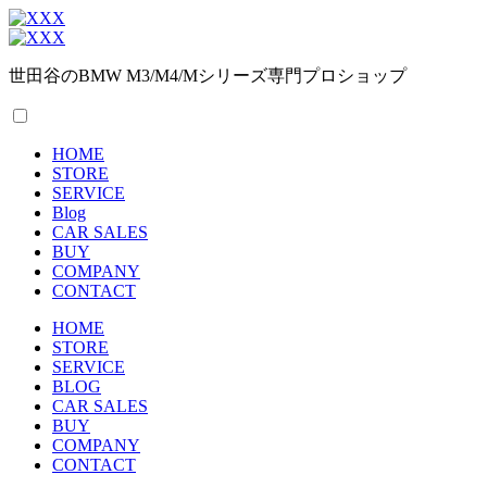
世田谷のBMW M3/M4/Mシリーズ専門プロショップ
HOME
STORE
SERVICE
Blog
CAR SALES
BUY
COMPANY
CONTACT
HOME
STORE
SERVICE
BLOG
CAR SALES
BUY
COMPANY
CONTACT