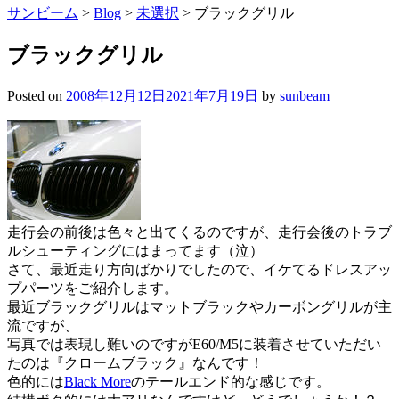
サンビーム
>
Blog
>
未選択
>
ブラックグリル
ブラックグリル
Posted on
2008年12月12日
2021年7月19日
by
sunbeam
走行会の前後は色々と出てくるのですが、走行会後のトラブ
ルシューティングにはまってます（泣）
さて、最近走り方向ばかりでしたので、イケてるドレスアッ
プパーツをご紹介します。
最近ブラックグリルはマットブラックやカーボングリルが主
流ですが、
写真では表現し難いのですがE60/M5に装着させていただい
たのは『クロームブラック』なんです！
色的には
Black More
のテールエンド的な感じです。