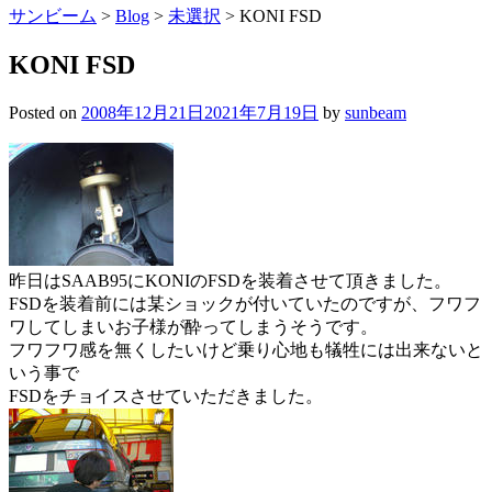
サンビーム
>
Blog
>
未選択
>
KONI FSD
KONI FSD
Posted on
2008年12月21日
2021年7月19日
by
sunbeam
昨日はSAAB95にKONIのFSDを装着させて頂きました。
FSDを装着前には某ショックが付いていたのですが、フワフ
ワしてしまいお子様が酔ってしまうそうです。
フワフワ感を無くしたいけど乗り心地も犠牲には出来ないと
いう事で
FSDをチョイスさせていただきました。