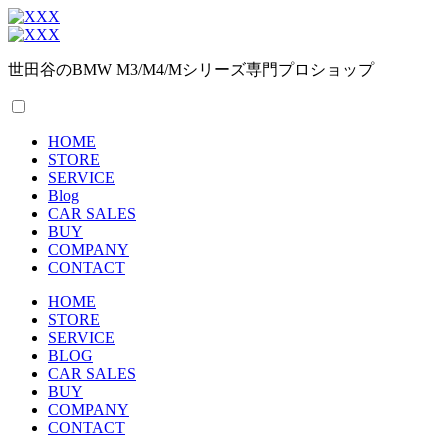
世田谷のBMW M3/M4/Mシリーズ専門プロショップ
HOME
STORE
SERVICE
Blog
CAR SALES
BUY
COMPANY
CONTACT
HOME
STORE
SERVICE
BLOG
CAR SALES
BUY
COMPANY
CONTACT