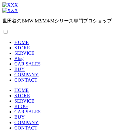
世田谷のBMW M3/M4/Mシリーズ専門プロショップ
HOME
STORE
SERVICE
Blog
CAR SALES
BUY
COMPANY
CONTACT
HOME
STORE
SERVICE
BLOG
CAR SALES
BUY
COMPANY
CONTACT