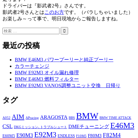
ドライバーは『影武者2号』さんです。
影武者2号さんとは
このお方
です。（バラしちゃいました）
お楽しみ～って事で、明日現地からご報告しますね。
最近の投稿
BMW E46M3 パワープーリーと純正プーリー
カラーチェンジ
BMW E92M3 オイル漏れ修理
BMW E46M3 燃料フィルター
BMW E92M3 VANOS調整ユニット交換 日帰り
タグ
BMW
AIM
ARAGOSTA
A052
APracing
BBS
BMW TIME ATTACK
E46M3
CSL
DMEチューニング
DKGミッション､トラブルシュート
E92M3
F82M4
E90M3
F80M3
E60M5
ENDLESS
F10M5