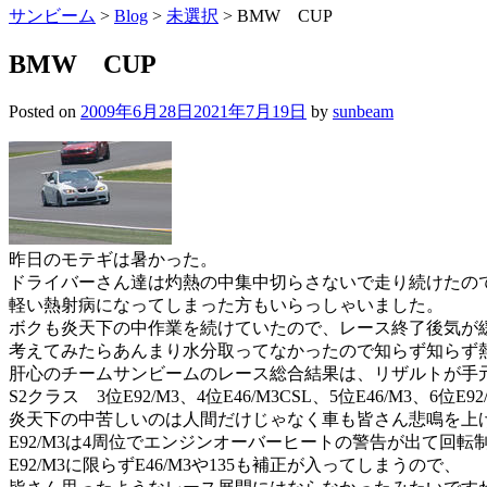
サンビーム
>
Blog
>
未選択
>
BMW CUP
BMW CUP
Posted on
2009年6月28日
2021年7月19日
by
sunbeam
昨日のモテギは暑かった。
ドライバーさん達は灼熱の中集中切らさないで走り続けたの
軽い熱射病になってしまった方もいらっしゃいました。
ボクも炎天下の中作業を続けていたので、レース終了後気が
考えてみたらあんまり水分取ってなかったので知らず知らず
肝心のチームサンビームのレース総合結果は、リザルトが手
S2クラス 3位E92/M3、4位E46/M3CSL、5位E46/M3、6位
炎天下の中苦しいのは人間だけじゃなく車も皆さん悲鳴を上
E92/M3は4周位でエンジンオーバーヒートの警告が出て回
E92/M3に限らずE46/M3や135も補正が入ってしまうので、