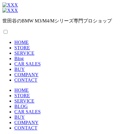
世田谷のBMW M3/M4/Mシリーズ専門プロショップ
HOME
STORE
SERVICE
Blog
CAR SALES
BUY
COMPANY
CONTACT
HOME
STORE
SERVICE
BLOG
CAR SALES
BUY
COMPANY
CONTACT