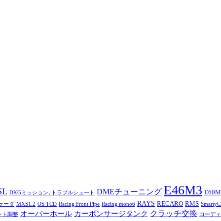
E46M3
SL
DMEチューニング
E60M
DKGミッション､トラブルシュート
RAYS
RECARO
RMS
トラーダ
MXS1.2
OS TCD
Racing Front Pipe
Racing mono6
Smarty
オーバーホール
カーボンサージタンク
クラッチ交換
ント調整
コーディ