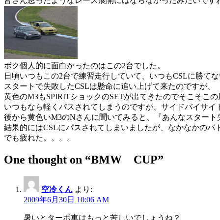
皆さん思ったようなレース展開にはならなかったみたいです
ボク個人的に面白かったのはこの2台でした。
日頃いつもこの2台で練習走行していて、いつもCSLに勝て
スタートで失敗したCSLは懸命に追い上げて来たのですが、
黄色のM3もSPIRITショックのSETが出てきたのでそこそこ
いつもなら軽くパスされてしまうのですが、サイドバイサイ
後から黄色いM3のNさんに聞いてみると、『あんなスタート
結果的にはCSLにパスされてしまいましたが、なかなかのバ
でも疲れた。。。。
One thought on “
BMW CUP
”
空冷くん
より:
2009年6月30日 10:06 AM
暑いとターボ車はもっと苦しいでしょうね？