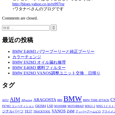
http://blogs.yahoo.co.jp/rs997rsr
↑ワタナベさんのブログです
Comments are closed.
最近の投稿
BMW E46M3 パワープーリーと純正プーリー
カラーチェンジ
BMW E92M3 オイル漏れ修理
BMW E46M3 燃料フィルター
BMW E92M3 VANOS調整ユニット交換 日帰り
タグ
BMW
AIM
C
ARAGOSTA
A052
APracing
BBS
BMW TIME ATTACK
G82M4
LSD
F87M2 コンペティション
M1000RR
MOTORRAD
MXG1.2
MXG 1.2 ス
VANOS
Z4M
ジナルパーツ
TE37
TRACKTOOL
アッパーアームピロ
アライメ