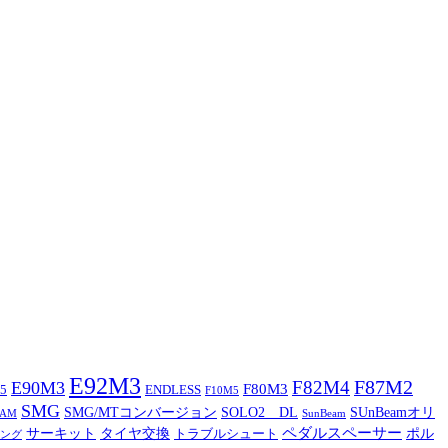
E92M3
F87M2
F82M4
E90M3
F80M3
5
ENDLESS
F10M5
SMG
SMG/MTコンバージョン
SOLO2 DL
SUnBeamオリ
CAM
SunBeam
ペダルスペーサー
サーキット
タイヤ交換
ポル
トラブルシュート
ング