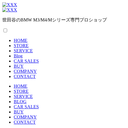
世田谷のBMW M3/M4/Mシリーズ専門プロショップ
HOME
STORE
SERVICE
Blog
CAR SALES
BUY
COMPANY
CONTACT
HOME
STORE
SERVICE
BLOG
CAR SALES
BUY
COMPANY
CONTACT