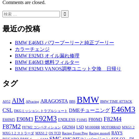
Comments are closed.
最近の投稿
BMW E46M3 パワープーリーと純正プーリー
カラーチェンジ
BMW E92M3 オイル漏れ修理
BMW E46M3 燃料フィルター
BMW E92M3 VANOS調整ユニット交換 日帰り
タグ
BMW
AIM
ARAGOSTA
A052
APracing
BBS
BMW TIME ATTACK
E46M3
CSL
DMEチューニング
DKGミッション､トラブルシュート
E92M3
F82M4
E90M3
F80M3
E60M5
ENDLESS
F10M5
F87M2
G82M4
LSD
F87M2 コンペティション
M1000RR
MOTORRAD
MXG1.2
RAYS
MXG 1.2 ストラーダ
MXS1.2
OS TCD
Racing Front Pipe
Racing mono6
SMG