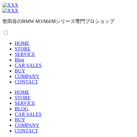
世田谷のBMW M3/M4/Mシリーズ専門プロショップ
HOME
STORE
SERVICE
Blog
CAR SALES
BUY
COMPANY
CONTACT
HOME
STORE
SERVICE
BLOG
CAR SALES
BUY
COMPANY
CONTACT