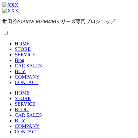
世田谷のBMW M3/M4/Mシリーズ専門プロショップ
HOME
STORE
SERVICE
Blog
CAR SALES
BUY
COMPANY
CONTACT
HOME
STORE
SERVICE
BLOG
CAR SALES
BUY
COMPANY
CONTACT