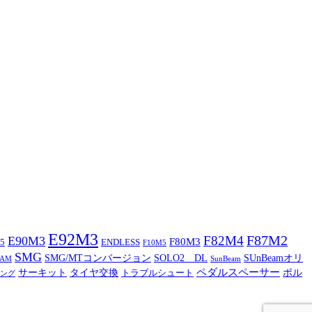
E92M3
F87M2
F82M4
E90M3
F80M3
5
ENDLESS
F10M5
SMG
SMG/MTコンバージョン
SOLO2 DL
SUnBeamオリ
CAM
SunBeam
ペダルスペーサー
サーキット
タイヤ交換
ポル
トラブルシュート
ング