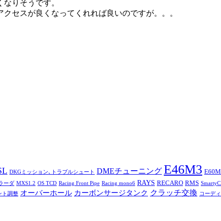
くなりそうです。
アクセスが良くなってくれれば良いのですが。。。
E46M3
SL
DMEチューニング
E60M
DKGミッション､トラブルシュート
RAYS
RECARO
RMS
トラーダ
MXS1.2
OS TCD
Racing Front Pipe
Racing mono6
Smarty
オーバーホール
カーボンサージタンク
クラッチ交換
ント調整
コーディ