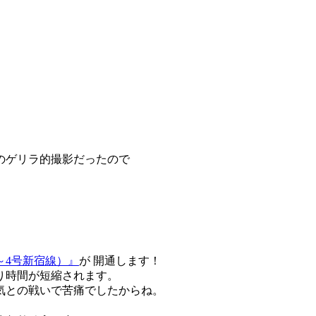
のゲリラ的撮影だったので
～4号新宿線）』
が 開通します！
り時間が短縮されます。
気との戦いで苦痛でしたからね。