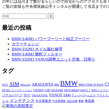
25年には品川まで繋がるらしいので自宅からのアクセスも良
ご覧の皆様も中央環状線山手トンネルが開通して当店までの
最近の投稿
BMW E46M3 パワープーリーと純正プーリー
カラーチェンジ
BMW E92M3 オイル漏れ修理
BMW E46M3 燃料フィルター
BMW E92M3 VANOS調整ユニット交換 日帰り
タグ
BMW
AIM
C
ARAGOSTA
A052
APracing
BBS
BMW TIME ATTACK
G82M4
LSD
F87M2 コンペティション
M1000RR
MOTORRAD
MXG1.2
MXG 1.2 ス
VANOS
Z4M
ジナルパーツ
TE37
TRACKTOOL
アッパーアームピロ
アライメ
メンテナンス
シェ
中古車販売
車高調
中古車買取
法定点検
車検