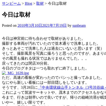
サンビーム
>
Blog
>
取材
>
今日は取材
今日は取材
Posted on
2010年3月10日
2021年7月19日
by
sunbeam
今日は神宮前に待ち合わせで取材がありました。
撮影する車両が汚れていたので並木通りで洗車しました。
きっとあそこで洗車した人は過去にいないと思います（笑）
そして、撮影風景を写真に撮ろうと思ったのですが、あまり
その風景も撮れる状況ではありませんでした。。。
戻ってきたのは閉店30分前。
今日のブログネタは一つも取れずに終了しました。
ただ、高速の看板が変わったのでパシっと撮ってみました。
なにやら新しい看板には一部目隠しをしています。
そうです、3月28日に
『中央環状線山手トンネル（3号渋谷線
これによって筑波サーキットや、茂木までのアクセスもかな
今まで、行きは朝早いので良いですが、帰りの箱崎渋滞が眠
いやー、嬉しい限りです。