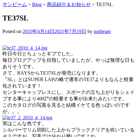
サンビーム
>
Blog
>
商品紹介＆お知らせ
>
TE37SL
TE37SL
Posted on
2010年4月14日
2021年7月19日
by
sunbeam
昨日今日とちょっとギブでした。
毎日ブログアップを目指していましたが、やっぱ無理な日も
ありそうです。
さて、RAYSからTE37SLが発売になります。
『SL』とはSUPER LAPの略で通常のTE37よりもなんと軽量
化されています！
センターキャップレスにし、スポークの立ち上がりをシェイ
プする事により400㌘の軽量する事が出来たみたいです。
このカタログの写真を見ると結構イケてる色っぽいのです
が。。。
実はこんな色です。
シルバーでリム切削した上からブラッククリアを吹いている
そうですが、写真では分かり難いですよね。