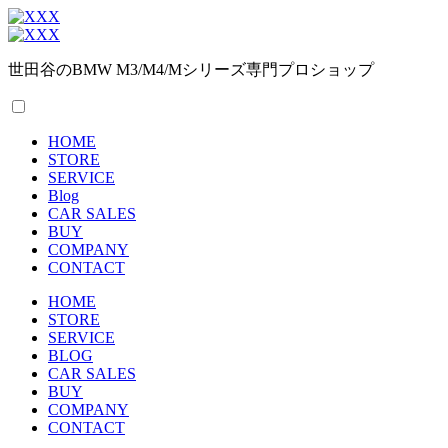
世田谷のBMW M3/M4/Mシリーズ専門プロショップ
HOME
STORE
SERVICE
Blog
CAR SALES
BUY
COMPANY
CONTACT
HOME
STORE
SERVICE
BLOG
CAR SALES
BUY
COMPANY
CONTACT