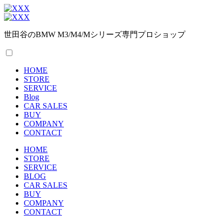
世田谷のBMW M3/M4/Mシリーズ専門プロショップ
HOME
STORE
SERVICE
Blog
CAR SALES
BUY
COMPANY
CONTACT
HOME
STORE
SERVICE
BLOG
CAR SALES
BUY
COMPANY
CONTACT