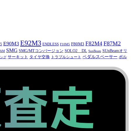
E92M3
F87M2
F82M4
E90M3
F80M3
5
ENDLESS
F10M5
SMG
SMG/MTコンバージョン
SOLO2 DL
SUnBeamオリ
CAM
SunBeam
ペダルスペーサー
サーキット
タイヤ交換
ポル
トラブルシュート
ング