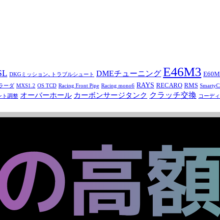
E46M3
SL
DMEチューニング
E60M
DKGミッション､トラブルシュート
RAYS
RECARO
RMS
トラーダ
MXS1.2
OS TCD
Racing Front Pipe
Racing mono6
Smarty
オーバーホール
カーボンサージタンク
クラッチ交換
ント調整
コーディ