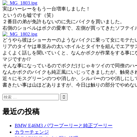
実はハーレーをもう一台増車しました！
というのも嘘です（笑）
２番目の弟が免許もないのに先にバイクを買いました。
右側のショベルはボクの愛車で、左側が買ってきたソフテイ
どうやら彼はショーカーのようなバイクに乗って女にモテた
リアのタイヤは車並みの太いホイルとタイヤを組んでエアサ
よくよく話しを聞いていくと、なんかボクが作業をする事に
マジですか!?
そんな事になっているのでボクだけじゃキツイので同僚のハ
なんかボクのバイクも純正風にいじってきましたが、触発さ
近々にモスグリーンのつや消しか、シルバーのつや消しにし
書きたい事は山ほどありますが、今日は触りの部分でやめな
最近の投稿
BMW E46M3 パワープーリーと純正プーリー
カラーチェンジ