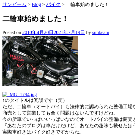
サンビーム
>
Blog
>
バイク
>
二輪車始めました！
二輪車始めました！
Posted on
2010年4月20日
2021年7月19日
by
sunbeam
↑のタイトルは冗談です（笑）
ただ、二輪車（オートバイ）も法律的に認められた整備工場
商売として営業しても全く問題はないんですけどね。
今の所車でいっぱいいっぱいなのでオートバイの整備は商売
『あなたのブログは車だけだけど、あなたの趣味も載せたほ
実際車好きはバイク好きですからね。