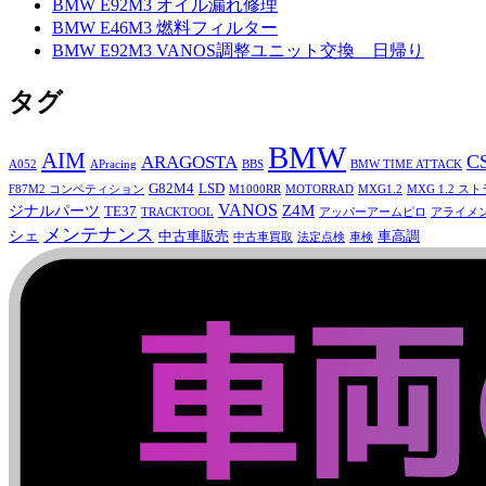
BMW E92M3 オイル漏れ修理
BMW E46M3 燃料フィルター
BMW E92M3 VANOS調整ユニット交換 日帰り
タグ
BMW
AIM
C
ARAGOSTA
A052
APracing
BBS
BMW TIME ATTACK
G82M4
LSD
F87M2 コンペティション
M1000RR
MOTORRAD
MXG1.2
MXG 1.2 ス
VANOS
Z4M
ジナルパーツ
TE37
TRACKTOOL
アッパーアームピロ
アライメ
メンテナンス
シェ
中古車販売
車高調
中古車買取
法定点検
車検