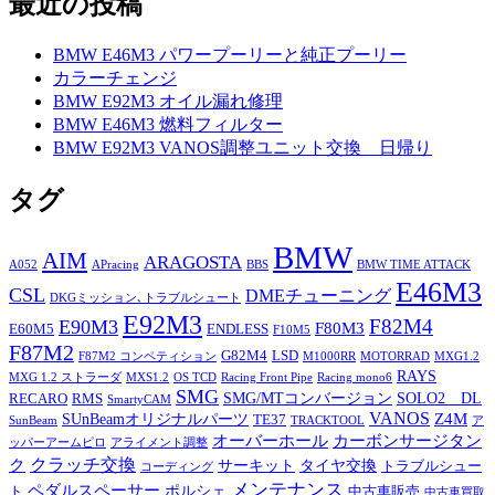
最近の投稿
BMW E46M3 パワープーリーと純正プーリー
カラーチェンジ
BMW E92M3 オイル漏れ修理
BMW E46M3 燃料フィルター
BMW E92M3 VANOS調整ユニット交換 日帰り
タグ
BMW
AIM
ARAGOSTA
A052
APracing
BBS
BMW TIME ATTACK
E46M3
CSL
DMEチューニング
DKGミッション､トラブルシュート
E92M3
F82M4
E90M3
F80M3
E60M5
ENDLESS
F10M5
F87M2
G82M4
LSD
F87M2 コンペティション
M1000RR
MOTORRAD
MXG1.2
RAYS
MXG 1.2 ストラーダ
MXS1.2
OS TCD
Racing Front Pipe
Racing mono6
SMG
SMG/MTコンバージョン
SOLO2 DL
RECARO
RMS
SmartyCAM
VANOS
Z4M
SUnBeamオリジナルパーツ
TE37
SunBeam
TRACKTOOL
ア
オーバーホール
カーボンサージタン
ッパーアームピロ
アライメント調整
ク
クラッチ交換
サーキット
タイヤ交換
トラブルシュー
コーディング
メンテナンス
ペダルスペーサー
ポルシェ
ト
中古車販売
中古車買取