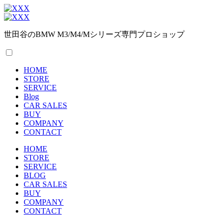
世田谷のBMW M3/M4/Mシリーズ専門プロショップ
HOME
STORE
SERVICE
Blog
CAR SALES
BUY
COMPANY
CONTACT
HOME
STORE
SERVICE
BLOG
CAR SALES
BUY
COMPANY
CONTACT