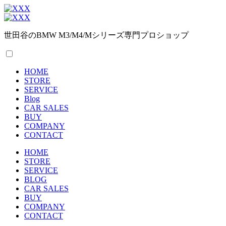
世田谷のBMW M3/M4/Mシリーズ専門プロショップ
HOME
STORE
SERVICE
Blog
CAR SALES
BUY
COMPANY
CONTACT
HOME
STORE
SERVICE
BLOG
CAR SALES
BUY
COMPANY
CONTACT