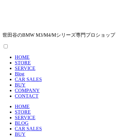
世田谷のBMW M3/M4/Mシリーズ専門プロショップ
HOME
STORE
SERVICE
Blog
CAR SALES
BUY
COMPANY
CONTACT
HOME
STORE
SERVICE
BLOG
CAR SALES
BUY