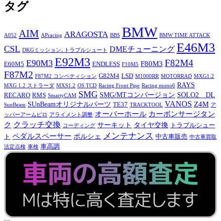
タグ
BMW
AIM
ARAGOSTA
A052
APracing
BBS
BMW TIME ATTACK
E46M3
CSL
DMEチューニング
DKGミッション､トラブルシュート
E92M3
F82M4
E90M3
F80M3
E60M5
ENDLESS
F10M5
F87M2
G82M4
LSD
F87M2 コンペティション
M1000RR
MOTORRAD
MXG1.2
RAYS
MXG 1.2 ストラーダ
MXS1.2
OS TCD
Racing Front Pipe
Racing mono6
SMG
SMG/MTコンバージョン
SOLO2 DL
RECARO
RMS
SmartyCAM
VANOS
Z4M
SUnBeamオリジナルパーツ
TE37
SunBeam
TRACKTOOL
ア
オーバーホール
カーボンサージタン
ッパーアームピロ
アライメント調整
ク
クラッチ交換
サーキット
タイヤ交換
トラブルシュー
コーディング
メンテナンス
ペダルスペーサー
ポルシェ
ト
中古車販売
中古車買取
車高調
法定点検
車検